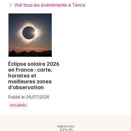
Montpellier
Voir tous les événéments à Tence
Spectacles
Nantes
Concerts
Nice
Paris
Sports
Strasbourg
Soirées
Toulouse
Éclipse solaire 2026
Sorties famille
en France : carte,
horaires et
Toutes les villes
meilleures zones
Expos
d’observation
Sorties & loisirs
Publié le 06/07/2026
Actualités
Auvergne
Auvergne-Rhône-Alpes