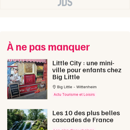
Newsletter des sorties
Artistes en tournée
À ne pas manquer
Actus en Haute-Loire
Little City : une mini-
ville pour enfants chez
Magazine en Haute-Loire
Big Little
Big Little - Wittenheim
Actu Tourisme et Loisirs
Les 10 des plus belles
cascades de France