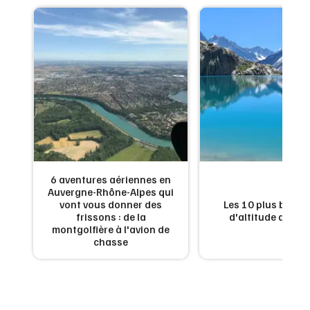
6 aventures aériennes en
Auvergne-Rhône-Alpes qui
es
vont vous donner des
Les 10 plus beaux
n
frissons : de la
d'altitude de Fr
montgolfière à l'avion de
chasse