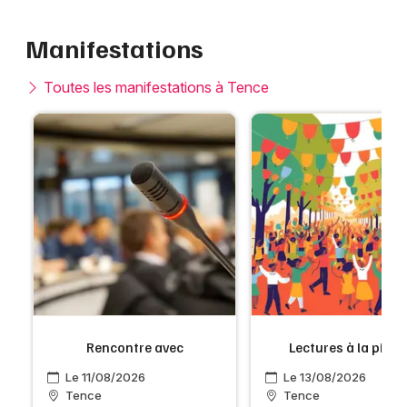
Manifestations
Toutes les manifestations à Tence
x
Rencontre avec
Lectures à la pisci
Le 11/08/2026
Le 13/08/2026
Tence
Tence