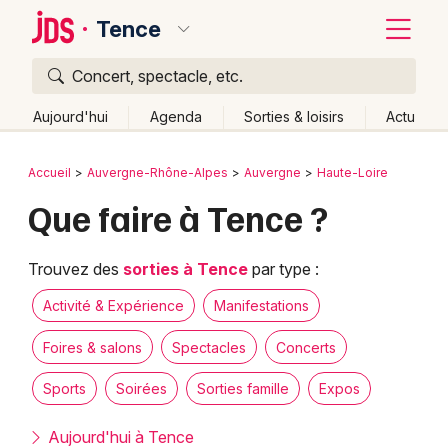
Tence
Concert, spectacle, etc.
Quoi ?
Fermer
Aujourd'hui
Agenda
Sorties & loisirs
Actu
Où ?
Retour
Publier un événement
Accueil
Auvergne-Rhône-Alpes
Auvergne
Haute-Loire
Tence et alentours
Haute-Loire (43)
Auvergne
Que faire à Tence ?
Bordeaux
Partout
Près de moi
Changer de lieu
Colmar
Quand ?
Trouvez des
sorties à Tence
par type :
Effacer les dates
Lille
Grands événements
Aujourd'hui
Demain
Ce week-end
Autre
Activité & Expérience
Manifestations
Lyon
Activité & Expérience
Foires & salons
Spectacles
Concerts
Marseille
Sports
Soirées
Sorties famille
Expos
Manifestations
Mulhouse
Aujourd'hui à Tence
Foires & salons