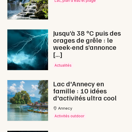
Lac, plan d'eau et plage
Choisir mes départements
43 - Haute-Loire
Mon email
Jusqu’à 38 °C puis des
orages de grêle : le
week-end s’annonce
Je m'abonne
[…]
Actualités
Lac d'Annecy en
famille : 10 idées
d'activités ultra cool
Annecy
Activités outdoor