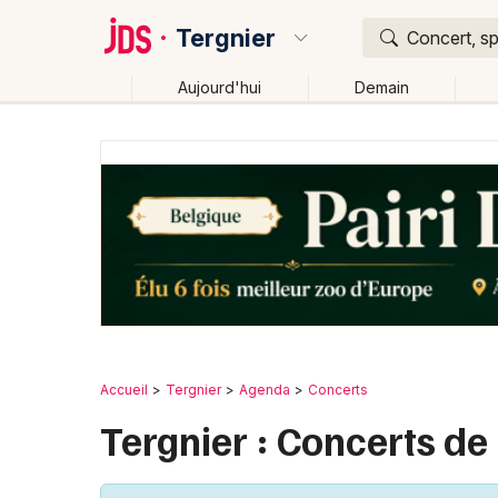
Tergnier
Concert, sp
Aujourd'hui
Demain
Quoi ?
Où ?
Tergnier et alentours
Aisne (02)
Picardie
Part
Changer de lieu
Accueil
Tergnier
Agenda
Concerts
Tergnier : Concerts de