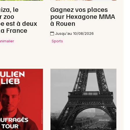
France
iza, le
Gagnez vos places
r zoo
pour Hexagone MMA
e est à deux
à Rouen
la France
Jusqu'au 10/08/2026
Newsletter des sorties
animalier
Sports
Artistes en tournée
Actus à Tergnier
Magazine à Tergnier