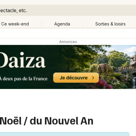
ectacle, etc.
Ce week-end
Agenda
Sorties & loisirs
Retour
Publier un événement
Quand ?
Aujourd'hui
Demain
Ce 
out
Près de moi
Bordeaux
Grands événements
Colmar
Activité & Expérience
Lille
Manifestations
Lyon
 Noël / du Nouvel An
Foires & salons
Marseille