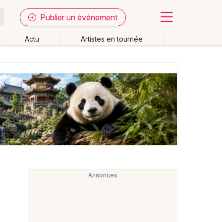
Publier un événement
Actu
Artistes en tournée
Fermer
Effacer les dates
week-end
Autre