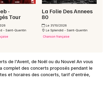
ieb -
La Folie Des Annees
Choisir mes départements
gés Tour
80
02 - Aisne
2026
Le 31/10/2026
id - Saint-Quentin
Le Splendid - Saint-Quentin
nçaise
Chanson française
Mon email
Je m'abonne
erts de l'Avent, de Noël ou du Nouvel An vous
a complet des concerts proposés pendant le
tes et horaires des concerts, tarif d'entrée,