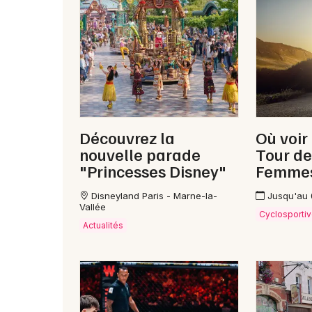
Découvrez la
Où voir
nouvelle parade
Tour de
"Princesses Disney"
Femme
Disneyland Paris - Marne-la-
Jusqu'au
Vallée
Cyclosporti
Actualités