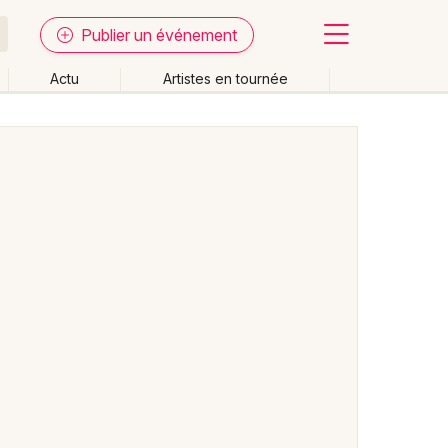
Publier un événement
Actu
Artistes en tournée
Fermer
Effacer les dates
week-end
Autre