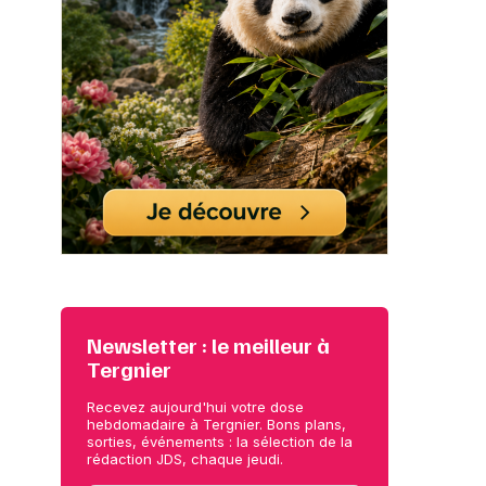
Newsletter : le meilleur à
Tergnier
Recevez aujourd'hui votre dose
hebdomadaire à Tergnier. Bons plans,
sorties, événements : la sélection de la
rédaction JDS, chaque jeudi.