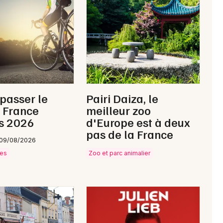
Newsletter des sorties
Artistes en tournée
 passer le
Pairi Daiza, le
Actus à Tergnier
 France
meilleur zoo
s 2026
d'Europe est à deux
Magazine à Tergnier
pas de la France
 09/08/2026
ves
Zoo et parc animalier