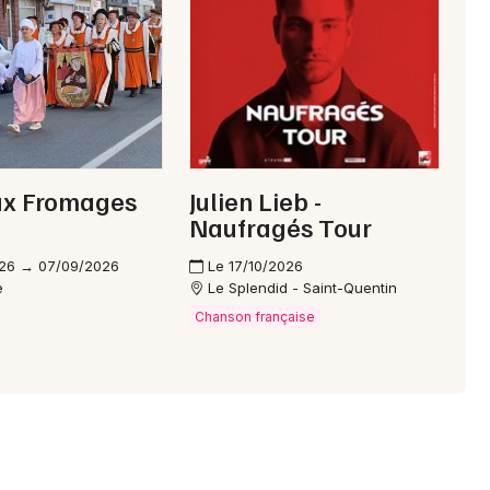
Choisir mes départements
02 - Aisne
Mon email
ux Fromages
Julien Lieb -
Naufragés Tour
Je m'abonne
26 → 07/09/2026
Le 17/10/2026
e
Le Splendid - Saint-Quentin
Chanson française