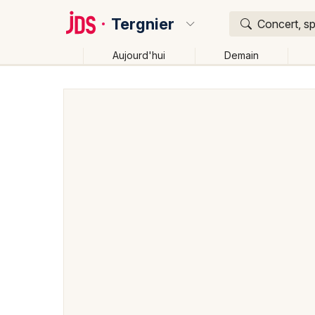
Tergnier
Concert, sp
Aujourd'hui
Demain
Quoi ?
Où ?
Tergnier et alentours
Aisne (02)
Picardie
Part
Changer de lieu