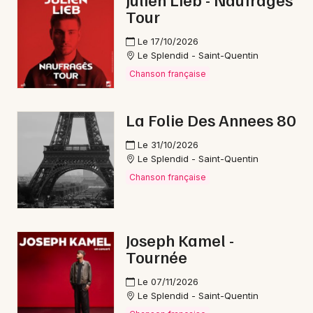
Tour
Reggae dans les Hauts-de-France
Le 17/10/2026
Le Splendid - Saint-Quentin
Chanson française
Newsletter des sorties
La Folie Des Annees 80
Artistes en tournée
Le 31/10/2026
Le Splendid - Saint-Quentin
Actus à Tergnier
Chanson française
Magazine à Tergnier
Joseph Kamel -
Tournée
Le 07/11/2026
Le Splendid - Saint-Quentin