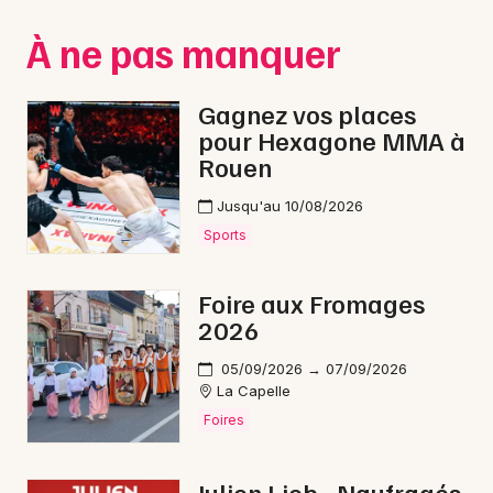
Montpellier
À ne pas manquer
Spectacles
Nantes
Concerts
Nice
Gagnez vos places
pour Hexagone MMA à
Paris
Sports
Rouen
Strasbourg
Soirées
Jusqu'au 10/08/2026
Toulouse
Sports
Sorties famille
Toutes les villes
Foire aux Fromages
Expos
2026
Sorties & loisirs
05/09/2026 → 07/09/2026
La Capelle
Reggae dans l' Aisne
Foires
Reggae en Picardie
Julien Lieb - Naufragés