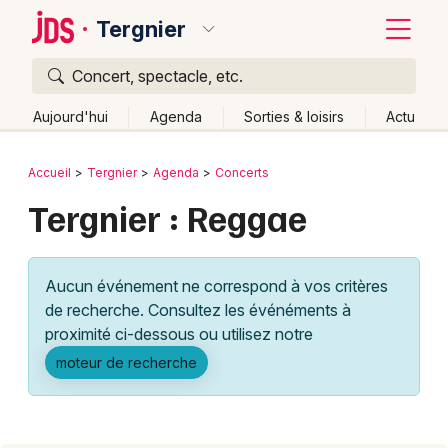
Tergnier
Concert, spectacle, etc.
Quoi ?
Fermer
Aujourd'hui
Agenda
Sorties & loisirs
Actu
Où ?
Retour
Publier un événement
Accueil
Tergnier
Agenda
Concerts
Tergnier et alentours
Aisne (02)
Picardie
Partout
Tergnier : Reggae
Bordeaux
Près de moi
Changer de lieu
Colmar
Quand ?
Effacer les dates
Aucun événement ne correspond à vos critères
Lille
Grands événements
Aujourd'hui
Demain
Ce week-end
Autre
de recherche. Consultez les événéments à
Lyon
proximité ci-dessous ou utilisez notre
Activité & Expérience
moteur de recherche
Marseille
Manifestations
Mulhouse
Foires & salons