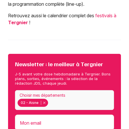
la programmation complète (line-up).
Retrouvez aussi le calendrier complet des
festivals à
Tergnier
!
Newsletter : le meilleur à Tergnier
J-5 avant votre dose hebdomadaire à Tergnier. Bons
plans, sorties, événements : la sélection de la
rédaction JDS, chaque jeudi.
Choisir mes départements
02 - Aisne
Mon email