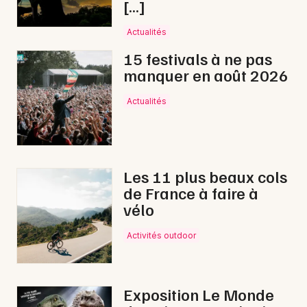
[…]
Balades en Nouvelle-Aquitaine
Actualités
15 festivals à ne pas
manquer en août 2026
Newsletter des sorties
Actualités
Artistes en tournée
Actus à Thouars
Les 11 plus beaux cols
de France à faire à
Magazine à Thouars
vélo
Activités outdoor
Exposition Le Monde