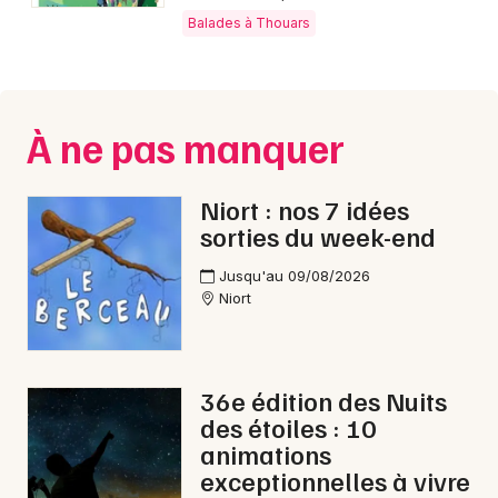
Montpellier
Balades à Thouars
Spectacles
Nantes
Concerts
Nice
À ne pas manquer
Paris
Sports
Strasbourg
Niort : nos 7 idées
Soirées
sorties du week-end
Toulouse
Sorties famille
Jusqu'au 09/08/2026
Toutes les villes
Niort
Expos
Sorties & loisirs
36e édition des Nuits
Balades dans les Deux-Sèvres
des étoiles : 10
animations
Balades en Poitou-Charente
exceptionnelles à vivre