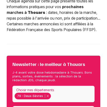
Chaque agenda sur cette page présente toutes les
informations pratiques pour vos
prochaines
marches à
Thouars
: dates, horaires de la marche,
repas possible à l'arrivée ou non, prix de participation...
Certaines marches annoncées ici sont affiliées à la
Fédération Française des Sports Populaires (FFSP).
Newsletter : le meilleur à Thouars
J-4 avant votre dose hebdomadaire à Thouars. Bons
plans, sorties, événements : la sélection de la
rédaction JDS, chaque jeudi.
Choisir mes départements
79 - Deux-Sèvres