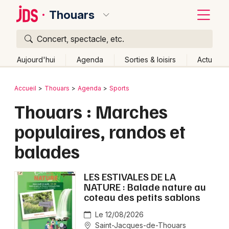
Thouars
Concert, spectacle, etc.
Quoi ?
Fermer
Aujourd'hui
Agenda
Sorties & loisirs
Actu
Où ?
Retour
Publier un événement
Accueil
Thouars
Agenda
Sports
Thouars et alentours
Deux-Sèvres (79)
Thouars : Marches
Bordeaux
Poitou-Charente
Partout
Près de moi
Changer de lieu
populaires, randos et
Colmar
Quand ?
Effacer les dates
balades
Lille
Grands événements
Aujourd'hui
Demain
Ce week-end
Autre
Lyon
LES ESTIVALES DE LA
Activité & Expérience
NATURE : Balade nature au
Marseille
coteau des petits sablons
Manifestations
Mulhouse
Le 12/08/2026
Foires & salons
Saint-Jacques-de-Thouars