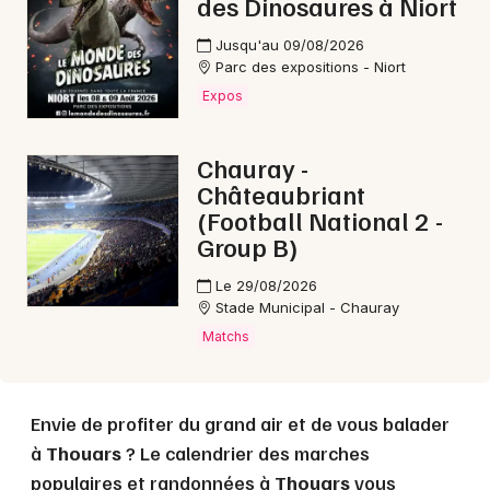
des Dinosaures à Niort
Jusqu'au 09/08/2026
Choisir mes départements
Parc des expositions - Niort
79 - Deux-Sèvres
Expos
Chauray -
Mon email
Châteaubriant
(Football National 2 -
Je m'abonne
Group B)
Le 29/08/2026
Stade Municipal - Chauray
Matchs
Envie de profiter du grand air et de vous balader
à
Thouars
? Le calendrier des marches
populaires et randonnées à
Thouars
vous