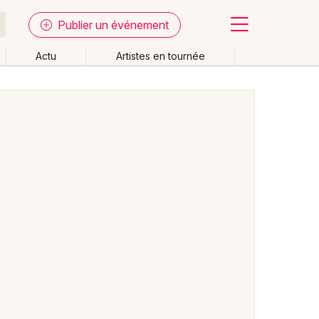
Publier un événement
Actu
Artistes en tournée
Fermer
Effacer les dates
week-end
Autre