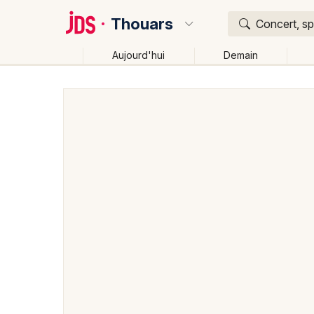
Thouars
Concert, sp
Aujourd'hui
Demain
Quoi ?
Où ?
Thouars et alentours
Deux-Sèvres (79)
Poitou-
Près de moi
Changer de lieu