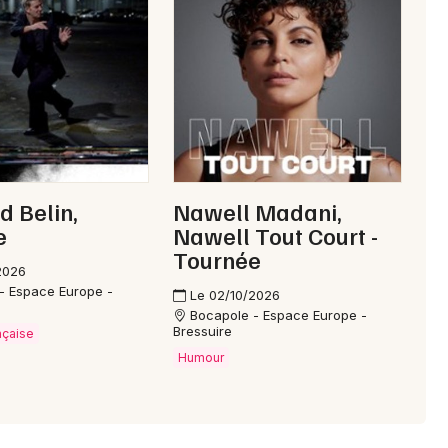
Choisir mes départements
79 - Deux-Sèvres
Mon email
Je m'abonne
d Belin,
Nawell Madani,
e
Nawell Tout Court -
Tournée
2026
- Espace Europe -
Le 02/10/2026
Bocapole - Espace Europe -
Bressuire
nçaise
Humour