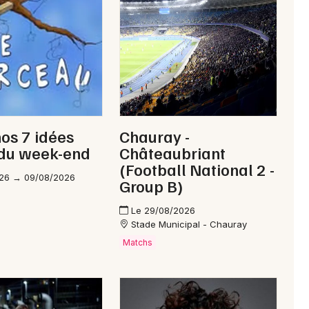
Newsletter des sorties
Artistes en tournée
nos 7 idées
Chauray -
Actus à Thouars
 du week-end
Châteaubriant
(Football National 2 -
Magazine à Thouars
26 → 09/08/2026
Group B)
Le 29/08/2026
Stade Municipal - Chauray
Matchs