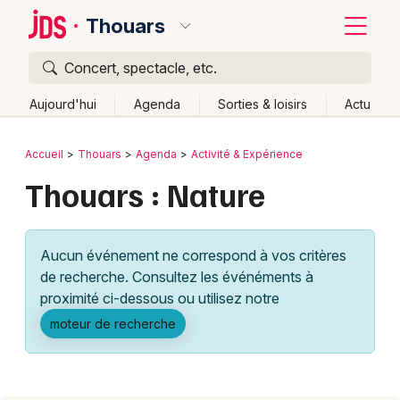
Thouars
Concert, spectacle, etc.
Quoi ?
Fermer
Aujourd'hui
Agenda
Sorties & loisirs
Actu
Où ?
Retour
Publier un événement
Accueil
Thouars
Agenda
Activité & Expérience
Thouars et alentours
Deux-Sèvres (79)
Thouars : Nature
Bordeaux
Poitou-Charente
Partout
Près de moi
Changer de lieu
Colmar
Quand ?
Effacer les dates
Aucun événement ne correspond à vos critères
Lille
Grands événements
Aujourd'hui
Demain
Ce week-end
Autre
de recherche. Consultez les événéments à
Lyon
proximité ci-dessous ou utilisez notre
Activité & Expérience
moteur de recherche
Marseille
Manifestations
Mulhouse
Foires & salons