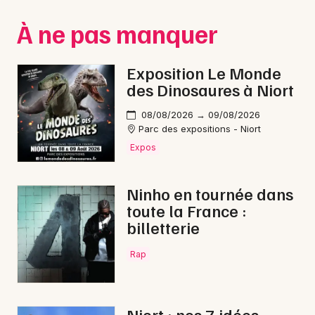
Montpellier
À ne pas manquer
Spectacles
Nantes
Concerts
Nice
Exposition Le Monde
des Dinosaures à Niort
Paris
Sports
08/08/2026 → 09/08/2026
Strasbourg
Soirées
Parc des expositions - Niort
Expos
Toulouse
Sorties famille
Toutes les villes
Ninho en tournée dans
Expos
toute la France :
billetterie
Sorties & loisirs
Rap
Nature dans les Deux-Sèvres
Nature en Poitou-Charente
Niort : nos 7 idées