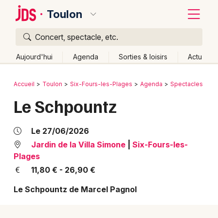
Toulon
Concert, spectacle, etc.
Quoi ?
Fermer
Aujourd'hui
Agenda
Sorties & loisirs
Actu
Où ?
Retour
Publier un événement
Accueil
Toulon
Six-Fours-les-Plages
Agenda
Spectacles
Th
Toulon et alentours
Var (83)
Le Schpountz
Bordeaux
Provence-Alpes-Côte-d'Azur
Partout
Près de moi
Changer de lieu
Colmar
Le 27/06/2026
Quand ?
Effacer les dates
Lille
Grands événements
Jardin de la Villa Simone
|
Six-Fours-les-
Plages
Aujourd'hui
Demain
Ce week-end
Autre
Lyon
Activité & Expérience
11,80 € - 26,90 €
Marseille
Le Schpountz de Marcel Pagnol
Manifestations
Mulhouse
Foires & salons