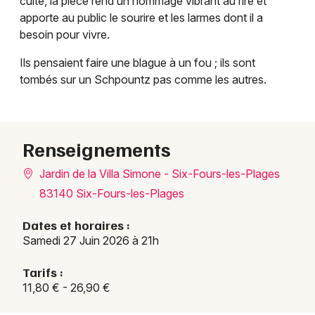
culte, la pièce rend un hommage vibrant au rire et
Choisir mes départements
apporte au public le sourire et les larmes dont il a
83 - Var
besoin pour vivre.
Ils pensaient faire une blague à un fou ; ils sont
Mon email
tombés sur un Schpountz pas comme les autres.
Je m'abonne
Renseignements
Jardin de la Villa Simone - Six-Fours-les-Plages
83140 Six-Fours-les-Plages
Dates et horaires :
Samedi 27 Juin 2026 à 21h
Tarifs :
11,80 € - 26,90 €