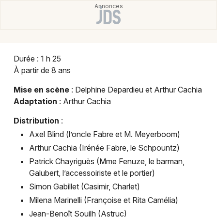
Montpellier
Spectacles
Nantes
Concerts
Nice
Durée : 1 h 25
Paris
Sports
À partir de 8 ans
Strasbourg
Soirées
Mise en scène
: Delphine Depardieu et Arthur Cachia
Adaptation
: Arthur Cachia
Toulouse
Sorties famille
Distribution
:
Toutes les villes
Axel Blind (l’oncle Fabre et M. Meyerboom)
Expos
Arthur Cachia (Irénée Fabre, le Schpountz)
Sorties & loisirs
Patrick Chayriguès (Mme Fenuze, le barman,
Galubert, l’accessoiriste et le portier)
Théâtre dans le Var
Simon Gabillet (Casimir, Charlet)
Milena Marinelli (Françoise et Rita Camélia)
Théâtre en Provence-Alpes-Côte-d'Azur
Jean-Benoît Souilh (Astruc)