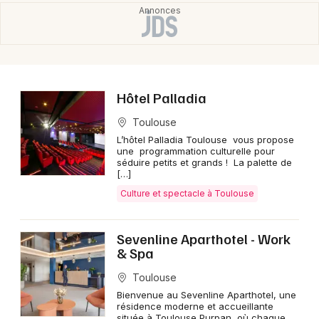
Choisir mes départements
31 - Haute-Garonne
Hôtel Palladia
Mon email
Toulouse
L’hôtel Palladia Toulouse vous propose
Je m'abonne
une programmation culturelle pour
séduire petits et grands ! La palette de
[…]
Culture et spectacle à Toulouse
Sevenline Aparthotel - Work
& Spa
Toulouse
Bienvenue au Sevenline Aparthotel, une
résidence moderne et accueillante
située à Toulouse Purpan, où chaque