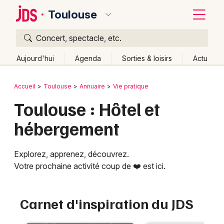
Toulouse
Concert, spectacle, etc.
Quoi ?
Fermer
Aujourd'hui
Agenda
Sorties & loisirs
Actu
Où ?
Retour
Publier un événement
Accueil
Toulouse
Annuaire
Vie pratique
Toulouse et alentours
Haute-Garonne (31)
Toulouse : Hôtel et
Bordeaux
Midi-Pyrénées
Partout
Près de moi
Changer de lieu
hébergement
Colmar
Quand ?
Effacer les dates
Lille
Grands événements
Aujourd'hui
Demain
Ce week-end
Autre
Explorez, apprenez, découvrez.
Votre prochaine activité coup de ❤️ est ici.
Lyon
Activité & Expérience
Marseille
Manifestations
Carnet d'inspiration du JDS
Mulhouse
Foires & salons