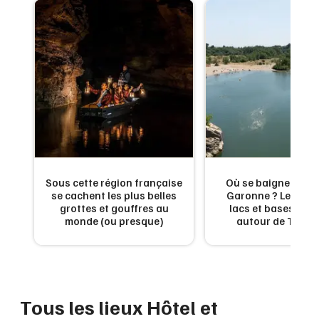
Montpellier
Spectacles
Nantes
Concerts
Nice
Paris
Sports
Strasbourg
Soirées
Toulouse
Sorties famille
Toutes les villes
Sous cette région française
Où se baigner en H
se cachent les plus belles
Garonne ? Les meil
Expos
grottes et gouffres au
lacs et bases de lo
monde (ou presque)
autour de Toulo
Sorties & loisirs
Hôtel et hébergement en Haute-Garonne
Tous les lieux Hôtel et
Hôtel et hébergement en Midi-Pyrénées