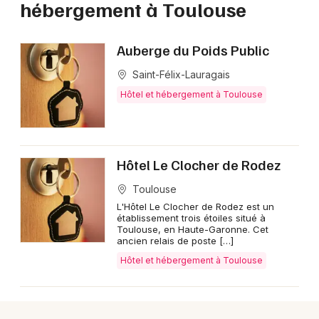
hébergement à Toulouse
Hôtel et hébergement en Occitanie
Auberge du Poids Public
Saint-Félix-Lauragais
Hôtel et hébergement à Toulouse
Newsletter des sorties
Artistes en tournée
Hôtel Le Clocher de Rodez
Actus à Toulouse
Toulouse
Magazine à Toulouse
L'Hôtel Le Clocher de Rodez est un
établissement trois étoiles situé à
Toulouse, en Haute-Garonne. Cet
ancien relais de poste […]
Hôtel et hébergement à Toulouse