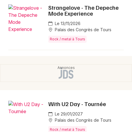
Montpellier
Strangelove - The Depeche
Spectacles
Mode Experience
Nantes
Le 13/11/2026
Concerts
Nice
Palais des Congrès de Tours
Paris
Rock / metal à Tours
Sports
Strasbourg
Soirées
Toulouse
Sorties famille
Toutes les villes
Expos
Sorties & loisirs
With U2 Day - Tournée
Rock / metal dans le Centre
Le 29/01/2027
Palais des Congrès de Tours
Rock / metal dans le Centre-Val de Loire
Rock / metal à Tours