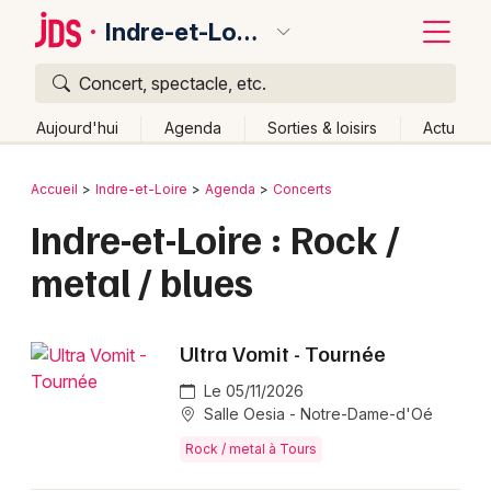
Indre-et-Loire
Concert, spectacle, etc.
Quoi ?
Fermer
Aujourd'hui
Agenda
Sorties & loisirs
Actu
Où ?
Retour
Publier un événement
Accueil
Indre-et-Loire
Agenda
Concerts
Indre-et-Loire (37)
Centre
Partout
Près de moi
Indre-et-Loire : Rock /
Bordeaux
Changer de lieu
metal / blues
Colmar
Quand ?
Effacer les dates
Lille
Grands événements
Aujourd'hui
Demain
Ce week-end
Autre
Ultra Vomit - Tournée
Lyon
Activité & Expérience
Le 05/11/2026
Marseille
Salle Oesia - Notre-Dame-d'Oé
Manifestations
Rock / metal à Tours
Mulhouse
Foires & salons