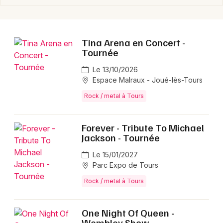
Choisir mes départements
37 - Indre-et-Loire
Tina Arena en Concert -
Mon email
Tournée
Le 13/10/2026
Espace Malraux - Joué-lès-Tours
Je m'abonne
Rock / metal à Tours
Forever - Tribute To Michael
Jackson - Tournée
Le 15/01/2027
Parc Expo de Tours
Rock / metal à Tours
One Night Of Queen -
Wembley Show