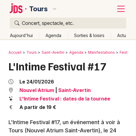
Tours
Concert, spectacle, etc.
Quoi ?
Fermer
Aujourd'hui
Agenda
Sorties & loisirs
Actu
Où ?
Retour
Publier un événement
Accueil
Tours
Saint-Avertin
Agenda
Manifestations
Festival
Tours et alentours
Indre-et-Loire (37)
Centre
L'Intime Festival #17
Bordeaux
Partout
Près de moi
Changer de lieu
Colmar
Quand ?
Le 24/01/2026
Effacer les dates
Lille
Grands événements
Nouvel Atrium
|
Saint-Avertin
Aujourd'hui
Demain
Ce week-end
Autre
L'Intime Festival : dates de la tournée
Lyon
Activité & Expérience
A partir de 19 €
Marseille
Manifestations
L'Intime Festival #17, un événement à voir à
Mulhouse
Tours (Nouvel Atrium Saint-Avertin)
, le 24
Foires & salons