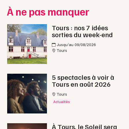
À ne pas manquer
Choisir mes départements
37 - Indre-et-Loire
Tours : nos 7 idées
sorties du week-end
Mon email
Jusqu'au 09/08/2026
Tours
Je m'abonne
5 spectacles à voir à
Tours en août 2026
Tours
Actualités
À Tours, le Soleil sera