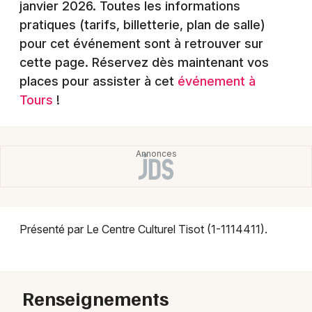
janvier 2026
. Toutes les informations
Montpellier
pratiques (tarifs, billetterie, plan de salle)
Spectacles
Nantes
pour cet événement sont à retrouver sur
Concerts
cette page. Réservez dès maintenant vos
Nice
places pour assister à cet
événement à
Paris
Sports
Tours
!
Strasbourg
Soirées
Toulouse
Sorties famille
Toutes les villes
Expos
Sorties & loisirs
Présenté par Le Centre Culturel Tisot (1-1114411).
Festival en Indre-et-Loire
Renseignements
Festival dans le Centre