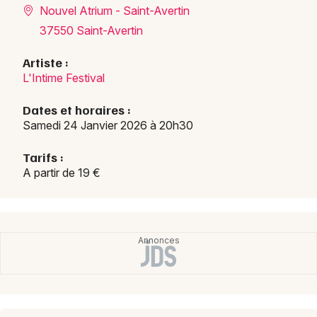
Nouvel Atrium - Saint-Avertin
Festival dans le Centre-Val de Loire
37550 Saint-Avertin
Artiste :
L'Intime Festival
Newsletter des sorties
Dates et horaires :
Samedi 24 Janvier 2026 à 20h30
Artistes en tournée
Tarifs :
Actus à Tours
A partir de 19 €
Magazine à Tours