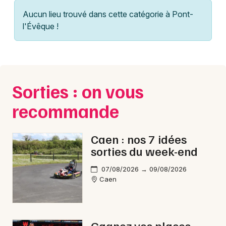
Normandie
Aucun lieu trouvé dans cette catégorie à Pont-
Bibliothèque et médiathèque en Normandie
l'Évêque !
Sorties : on vous
Newsletter des sorties
recommande
Artistes en tournée
Actus à Trouville-sur-Mer
Caen : nos 7 idées
sorties du week-end
Magazine à Trouville-sur-Mer
07/08/2026 → 09/08/2026
Caen
Gagnez vos places