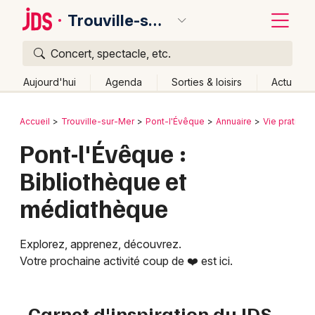
Trouville-sur-Mer
Concert, spectacle, etc.
Quoi ?
Fermer
Aujourd'hui
Agenda
Sorties & loisirs
Actu
Où ?
Retour
Publier un événement
Accueil
Trouville-sur-Mer
Pont-l'Évêque
Annuaire
Vie pratique
Trouville-sur-Mer et alentours
Calvados (14)
Pont-l'Évêque :
Bordeaux
Basse-Normandie
Partout
Près de moi
Bibliothèque et
Changer de lieu
Colmar
médiathèque
Quand ?
Effacer les dates
Lille
Grands événements
Aujourd'hui
Demain
Ce week-end
Autre
Lyon
Activité & Expérience
Explorez, apprenez, découvrez.
Votre prochaine activité coup de ❤️ est ici.
Marseille
Manifestations
Mulhouse
Carnet d'inspiration du JDS
Foires & salons