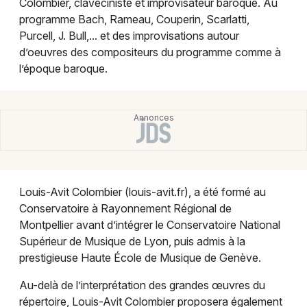
Colombier, claveciniste et improvisateur baroque. Au
Montpellier
programme Bach, Rameau, Couperin, Scarlatti,
Spectacles
Nantes
Purcell, J. Bull,... et des improvisations autour
d’oeuvres des compositeurs du programme comme à
Concerts
Nice
l’époque baroque.
Paris
Sports
Strasbourg
Soirées
Toulouse
Sorties famille
Toutes les villes
Louis-Avit Colombier (louis-avit.fr), a été formé au
Expos
Conservatoire à Rayonnement Régional de
Montpellier avant d’intégrer le Conservatoire National
Sorties & loisirs
Supérieur de Musique de Lyon, puis admis à la
prestigieuse Haute École de Musique de Genève.
Musique classique dans la Drôme
Au-delà de l’interprétation des grandes œuvres du
Musique classique en Rhône-Alpes
répertoire, Louis-Avit Colombier proposera également