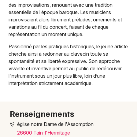
des improvisations, renouant avec une tradition
Musique classique en Auvergne-Rhône-Alpes
essentielle de l’époque baroque. Les musiciens
improvisaient alors librement préludes, ornements et
variations au fil du concert, faisant de chaque
représentation un moment unique.
Newsletter des sorties
Passionné par les pratiques historiques, le jeune artiste
cherche ainsi à redonner au clavecin toute sa
Artistes en tournée
spontanéité et sa liberté expressive. Son approche
vivante et inventive permet au public de redécouvrir
Actus à Valence
l’instrument sous un jour plus libre, loin d’une
interprétation strictement académique.
Magazine à Valence
Renseignements
église notre Dame de l'Assomption
26600 Tain-l'Hermitage