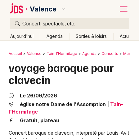
Valence
Concert, spectacle, etc.
Quoi ?
Fermer
Aujourd'hui
Agenda
Sorties & loisirs
Actu
Où ?
Retour
Publier un événement
Accueil
Valence
Tain-l'Hermitage
Agenda
Concerts
Musique
Valence et alentours
Drôme (26)
Rhône-Alpes
voyage baroque pour
Bordeaux
Partout
Près de moi
Changer de lieu
clavecin
Colmar
Quand ?
Effacer les dates
Lille
Grands événements
Aujourd'hui
Demain
Ce week-end
Autre
Le 26/06/2026
Lyon
église notre Dame de l'Assomption
|
Tain-
Activité & Expérience
l'Hermitage
Marseille
Gratuit, plateau
Manifestations
Mulhouse
Concert baroque de clavecin, interprété par Louis-Avit
Foires & salons