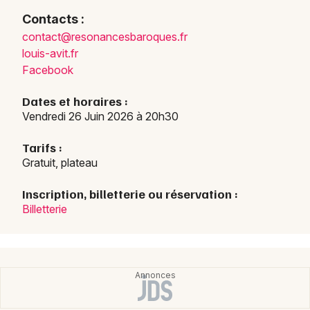
Contacts :
conta
ct@re
sonan
cesba
roque
s.fr
Choisir mes départements
louis-avit.fr
26 - Drôme
Facebook
Dates et horaires :
Mon email
Vendredi 26 Juin 2026 à 20h30
Je m'abonne
Tarifs :
Gratuit, plateau
Inscription, billetterie ou réservation :
Billetterie