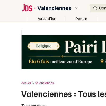
Valenciennes
Conc
Aujourd'hui
Demain
Quoi ?
Où ?
Valenciennes et alentours
Nord (59)
Nord-Pas-d
Près de moi
Changer de lieu
Accueil
Valenciennes
Valenciennes : Tous l
Triez par date :