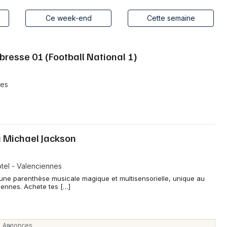
Spectacles
Mulhouse
Ce week-end
Cette semaine
Concerts
Montpellier
Nantes
Sports
bresse 01 (Football National 1)
Nice
Soirées
nes
Paris
Sorties famille
Strasbourg
Expos
Toulouse
 Michael Jackson
Sorties & loisirs
Toutes les villes
tel - Valenciennes
Agenda dans le Nord
 une parenthèse musicale magique et multisensorielle, unique au
iennes. Achete tes […]
Agenda en Nord-Pas-de-Calais
Agenda dans les Hauts-de-France