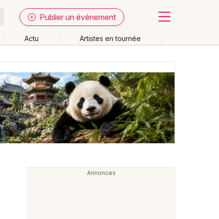
Publier un événement
Actu
Artistes en tournée
Fermer
Effacer les dates
week-end
Autre