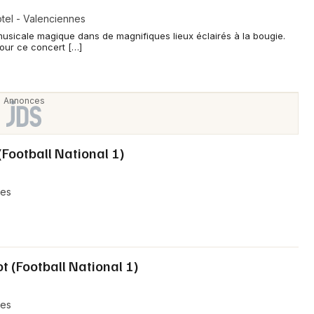
tel - Valenciennes
musicale magique dans de magnifiques lieux éclairés à la bougie.
Choisir mes départements
pour ce concert […]
59 - Nord
Mon email
Je m'abonne
(Football National 1)
nes
t (Football National 1)
nes