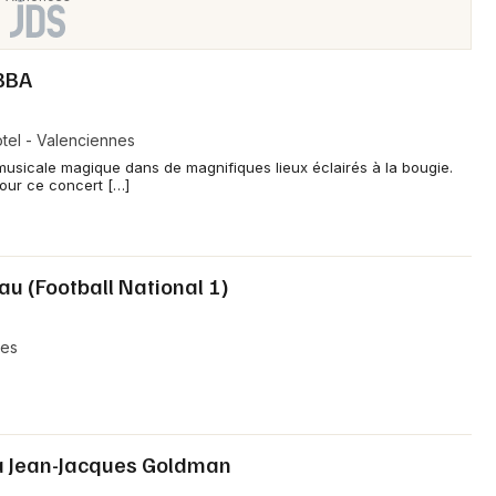
ABBA
Newsletter des sorties
tel - Valenciennes
musicale magique dans de magnifiques lieux éclairés à la bougie.
Artistes en tournée
pour ce concert […]
Actus à Valenciennes
Magazine à Valenciennes
u (Football National 1)
nes
à Jean-Jacques Goldman