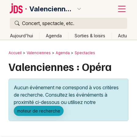
Valenciennes
Concert, spectacle, etc.
Quoi ?
Fermer
Aujourd'hui
Agenda
Sorties & loisirs
Actu
Où ?
Retour
Publier un événement
Accueil
Valenciennes
Agenda
Spectacles
Valenciennes et alentours
Nord (59)
Valenciennes : Opéra
Bordeaux
Nord-Pas-de-Calais
Partout
Près de moi
Changer de lieu
Colmar
Aucun événement ne correspond à vos critères
Quand ?
Effacer les dates
Lille
Grands événements
de recherche. Consultez les événéments à
Aujourd'hui
Demain
Ce week-end
Autre
Lyon
proximité ci-dessous ou utilisez notre
Activité & Expérience
moteur de recherche
Marseille
Manifestations
Mulhouse
Foires & salons