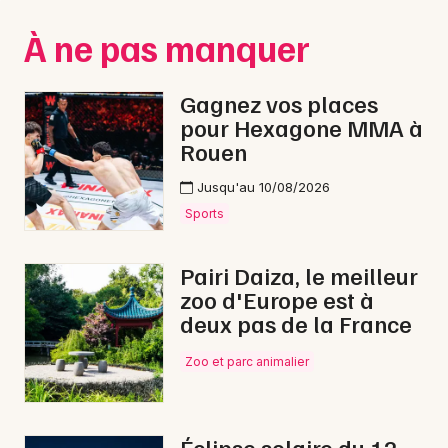
Montpellier
À ne pas manquer
Spectacles
Nantes
Concerts
Nice
Gagnez vos places
pour Hexagone MMA à
Paris
Sports
Rouen
Strasbourg
Soirées
Jusqu'au 10/08/2026
Toulouse
Sports
Sorties famille
Toutes les villes
Pairi Daiza, le meilleur
Expos
zoo d'Europe est à
deux pas de la France
Sorties & loisirs
Zoo et parc animalier
Opéra dans le Nord
Opéra en Nord-Pas-de-Calais
Éclipse solaire du 12