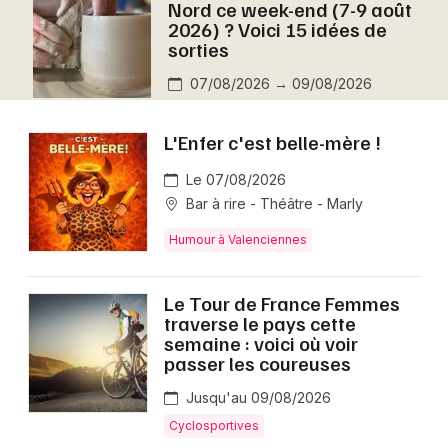
Nord ce week-end (7-9 août
Montpellier
2026) ? Voici 15 idées de
Spectacles
sorties
Nantes
07/08/2026 → 09/08/2026
Concerts
Nice
Paris
Sports
L'Enfer c'est belle-mère !
Strasbourg
Le 07/08/2026
Soirées
Bar à rire - Théâtre - Marly
Toulouse
Sorties famille
Humour à Valenciennes
Toutes les villes
Expos
Le Tour de France Femmes
traverse le pays cette
Sorties & loisirs
semaine : voici où voir
passer les coureuses
Aujourd'hui dans le Nord
Jusqu'au 09/08/2026
Aujourd'hui en Nord-Pas-de-Calais
Cyclosportives