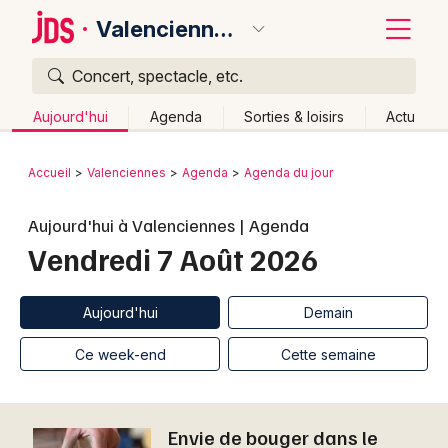
Valenciennes
Concert, spectacle, etc.
Quoi ?
Fermer
Aujourd'hui
Agenda
Sorties & loisirs
Actu
Où ?
Retour
Publier un événement
Accueil
Valenciennes
Agenda
Agenda du jour
Valenciennes et alentours
Nord (59)
Bordeaux
Aujourd'hui à Valenciennes | Agenda
Nord-Pas-de-Calais
Partout
Près de moi
Vendredi 7 Août 2026
Changer de lieu
Colmar
Quand ?
Effacer les dates
Lille
Grands événements
Aujourd'hui
Demain
Aujourd'hui
Demain
Ce week-end
Autre
Lyon
Activité & Expérience
Ce week-end
Cette semaine
Marseille
Manifestations
Mulhouse
Envie de bouger dans le
Foires & salons