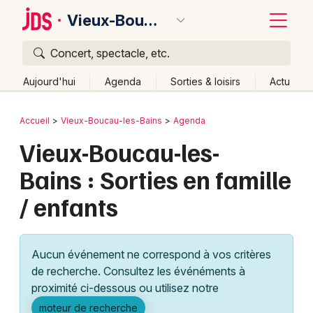
Vieux-Boucau-les-Bains
Concert, spectacle, etc.
Quoi ?
Fermer
Aujourd'hui
Agenda
Sorties & loisirs
Actu
Où ?
Retour
Publier un événement
Accueil
Vieux-Boucau-les-Bains
Agenda
Vieux-Boucau-les-Bains et alentours
Landes (40)
Vieux-Boucau-les-
Bordeaux
Aquitaine
Partout
Près de moi
Changer de lieu
Bains : Sorties en famille
Colmar
Quand ?
Effacer les dates
/ enfants
Lille
Grands événements
Aujourd'hui
Demain
Ce week-end
Autre
Lyon
Activité & Expérience
Aucun événement ne correspond à vos critères
Marseille
de recherche. Consultez les événéments à
Manifestations
proximité ci-dessous ou utilisez notre
Mulhouse
Foires & salons
moteur de recherche