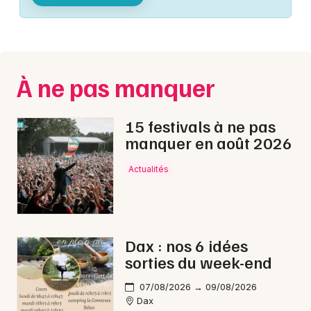
Montpellier
Spectacles
Nantes
Concerts
Nice
À ne pas manquer
Paris
Sports
Strasbourg
15 festivals à ne pas
Soirées
manquer en août 2026
Toulouse
Sorties famille
Actualités
Toutes les villes
Expos
Sorties & loisirs
Dax : nos 6 idées
sorties du week-end
Sorties famille en Aquitaine
07/08/2026 → 09/08/2026
Sorties famille en Nouvelle-Aquitaine
Dax