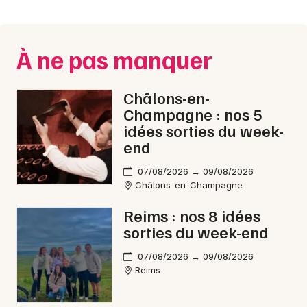
Montpellier
Spectacles
Nantes
À ne pas manquer
Concerts
Nice
Paris
Sports
Châlons-en-
Champagne : nos 5
Strasbourg
Soirées
idées sorties du week-
end
Toulouse
Sorties famille
07/08/2026 → 09/08/2026
Toutes les villes
Châlons-en-Champagne
Expos
Reims : nos 8 idées
Sorties & loisirs
sorties du week-end
Electro dans la Marne
07/08/2026 → 09/08/2026
Reims
Electro en Champagne-Ardenne