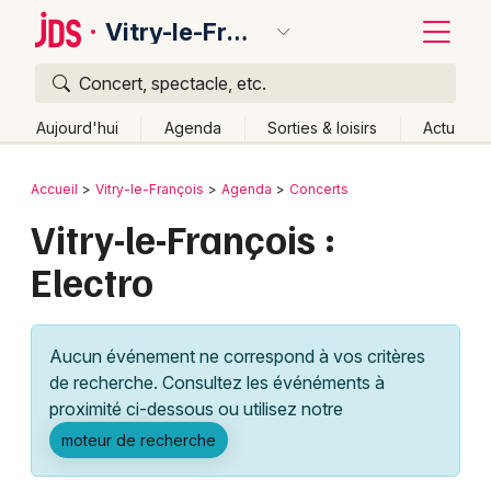
Vitry-le-François
Concert, spectacle, etc.
Quoi ?
Fermer
Aujourd'hui
Agenda
Sorties & loisirs
Actu
Où ?
Retour
Publier un événement
Accueil
Vitry-le-François
Agenda
Concerts
Vitry-le-François et alentours
Marne (51)
Vitry-le-François :
Bordeaux
Champagne-Ardenne
Partout
Près de moi
Electro
Changer de lieu
Colmar
Quand ?
Effacer les dates
Lille
Grands événements
Aujourd'hui
Demain
Ce week-end
Autre
Aucun événement ne correspond à vos critères
Lyon
Activité & Expérience
de recherche. Consultez les événéments à
proximité ci-dessous ou utilisez notre
Marseille
Manifestations
moteur de recherche
Mulhouse
Foires & salons