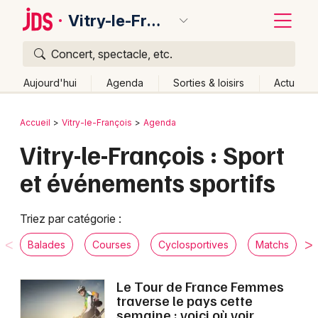
Vitry-le-François
Concert, spectacle, etc.
Quoi ?
Fermer
Aujourd'hui
Agenda
Sorties & loisirs
Actu
Où ?
Retour
Publier un événement
Accueil
Vitry-le-François
Agenda
Vitry-le-François et alentours
Marne (51)
Vitry-le-François : Sport
Bordeaux
Champagne-Ardenne
Partout
Près de moi
et événements sportifs
Changer de lieu
Colmar
Quand ?
Effacer les dates
Lille
Grands événements
Triez par catégorie :
Aujourd'hui
Demain
Ce week-end
Autre
Lyon
Activité & Expérience
Balades
Courses
Cyclosportives
Matchs
Marseille
Manifestations
Le Tour de France Femmes
Mulhouse
traverse le pays cette
Foires & salons
semaine : voici où voir