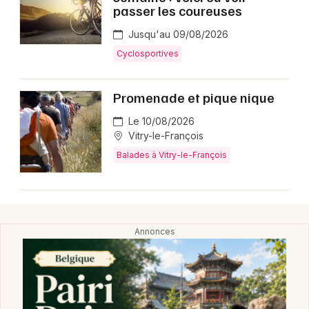
Montpellier
passer les coureuses
Spectacles
Nantes
Jusqu'au 09/08/2026
Cyclosportives
Concerts
Nice
Paris
Sports
Promenade et pique nique
Strasbourg
Le 10/08/2026
Soirées
Vitry-le-François
Toulouse
Balades à Vitry-le-François
Sorties famille
Toutes les villes
Expos
Sorties & loisirs
Sports dans la Marne
Sports en Champagne-Ardenne