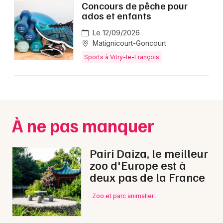
Concours de pêche pour
ados et enfants
Le 12/09/2026
Choisir mes départements
Matignicourt-Goncourt
51 - Marne
Sports à Vitry-le-François
Mon email
Je m'abonne
À ne pas manquer
Pairi Daiza, le meilleur
zoo d'Europe est à
deux pas de la France
Zoo et parc animalier