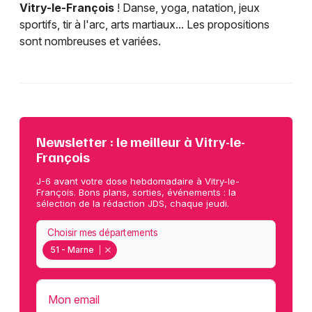
Vitry-le-François
! Danse, yoga, natation, jeux
sportifs, tir à l'arc, arts martiaux... Les propositions
sont nombreuses et variées.
Newsletter : le meilleur à Vitry-le-
François
J-6 avant votre dose hebdomadaire à Vitry-le-
François. Bons plans, sorties, événements : la
sélection de la rédaction JDS, chaque jeudi.
Choisir mes départements
51 - Marne
Mon email