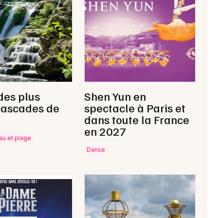
Newsletter des sorties
Artistes en tournée
des plus
Shen Yun en
Actus à Vitry-le-François
cascades de
spectacle à Paris et
dans toute la France
Magazine à Vitry-le-François
en 2027
eau et plage
Danse