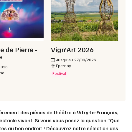
Choisir mes départements
51 - Marne
Mon email
 de Pierre -
Vign'Art 2026
e
Jusqu'au 27/09/2026
Je m'abonne
Épernay
2026
ena
Festival
ièrement des pièces de théâtre à
Vitry-le-François
,
pectacle vivant. Si vous vous posez la question “Que
tes au bon endroit ! Découvrez notre sélection des