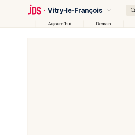
Vitry-le-François
Aujourd'hui
Demain
Quoi ?
Où ?
Vitry-le-François et alentours
Marne (51)
Champa
Près de moi
Changer de lieu