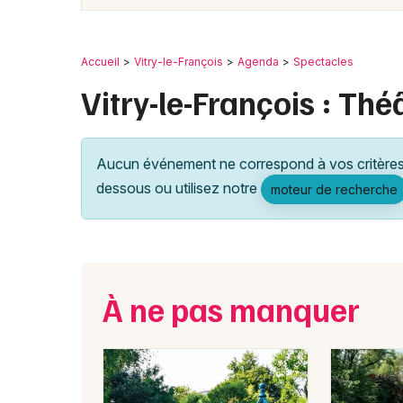
Accueil
Vitry-le-François
Agenda
Spectacles
Vitry-le-François : Thé
Aucun événement ne correspond à vos critères 
dessous ou utilisez notre
moteur de recherche
À ne pas manquer