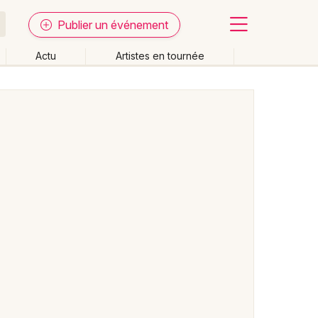
Publier un événement
Actu
Artistes en tournée
Fermer
Effacer les dates
week-end
Autre