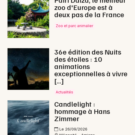
zoo d'Europe est à
Electro dans les Hauts-de-France
deux pas de la France
Zoo et parc animalier
Newsletter des sorties
36e édition des Nuits
des étoiles : 10
Artistes en tournée
animations
exceptionnelles à vivre
Actus à Abbeville
[…]
Magazine à Abbeville
Actualités
Candlelight :
hommage à Hans
Zimmer
Le 26/09/2026