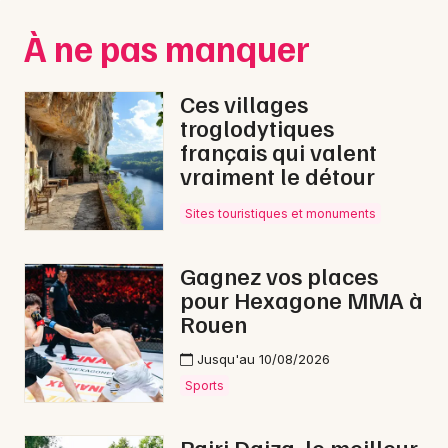
Montpellier
À ne pas manquer
Spectacles
Nantes
Concerts
Nice
Ces villages
troglodytiques
Paris
Sports
français qui valent
vraiment le détour
Strasbourg
Soirées
Toulouse
Sites touristiques et monuments
Sorties famille
Toutes les villes
Gagnez vos places
Expos
pour Hexagone MMA à
Rouen
Sorties & loisirs
Jusqu'au 10/08/2026
Electro dans la Somme
Sports
Electro en Picardie
Pairi Daiza, le meilleur