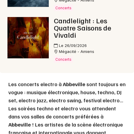
Mégacité - Amiens
Concerts
Choisir mes départements
Candlelight : Les
80 - Somme
Quatre Saisons de
Vivaldi
Mon email
Le 26/09/2026
Mégacité - Amiens
Concerts
Je m'abonne
Les concerts electro à
Abbeville
sont toujours en
vogue : musique électronique, house, techno, DJ
set, electro jazz, electro swing, festival electro...
Les soirées techno et electro vous attendent
dans vos salles de concerts préférées à
Abbeville
! Les artistes de la scène électronique
française et internationale vous donnent