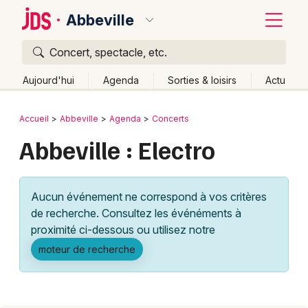
Abbeville
Concert, spectacle, etc.
Quoi ?
Fermer
Aujourd'hui
Agenda
Sorties & loisirs
Actu
Où ?
Retour
Publier un événement
Accueil
Abbeville
Agenda
Concerts
Abbeville et alentours
Somme (80)
Picardie
Partout
Abbeville : Electro
Bordeaux
Près de moi
Changer de lieu
Colmar
Quand ?
Effacer les dates
Aucun événement ne correspond à vos critères
Lille
Grands événements
Aujourd'hui
Demain
Ce week-end
Autre
de recherche. Consultez les événéments à
Lyon
proximité ci-dessous ou utilisez notre
Activité & Expérience
moteur de recherche
Marseille
Manifestations
Mulhouse
Foires & salons