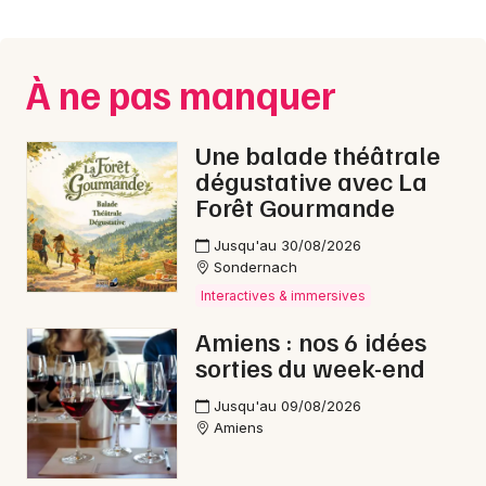
Montpellier
Spectacles
Nantes
À ne pas manquer
Concerts
Nice
Paris
Sports
Une balade théâtrale
dégustative avec La
Strasbourg
Soirées
Forêt Gourmande
Toulouse
Jusqu'au 30/08/2026
Sorties famille
Sondernach
Toutes les villes
Interactives & immersives
Expos
Amiens : nos 6 idées
Sorties & loisirs
sorties du week-end
En ligne dans la Somme
Jusqu'au 09/08/2026
Amiens
En ligne en Picardie