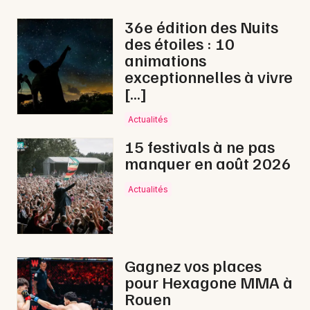
En ligne dans les Hauts-de-France
36e édition des Nuits
des étoiles : 10
animations
exceptionnelles à vivre
[…]
Newsletter des sorties
Actualités
Artistes en tournée
15 festivals à ne pas
manquer en août 2026
Actus à Abbeville
Actualités
Magazine à Abbeville
Gagnez vos places
pour Hexagone MMA à
Rouen