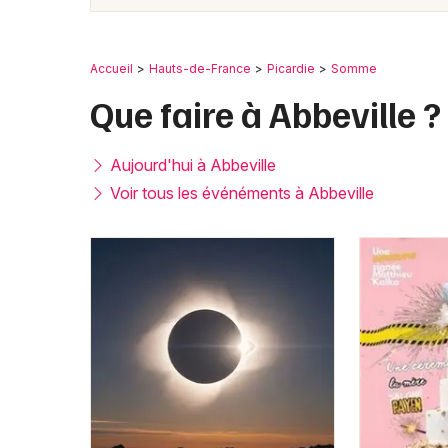
Accueil
Hauts-de-France
Picardie
Somme
Que faire à Abbeville ?
Aujourd'hui à Abbeville
Voir tous les événéments à Abbeville