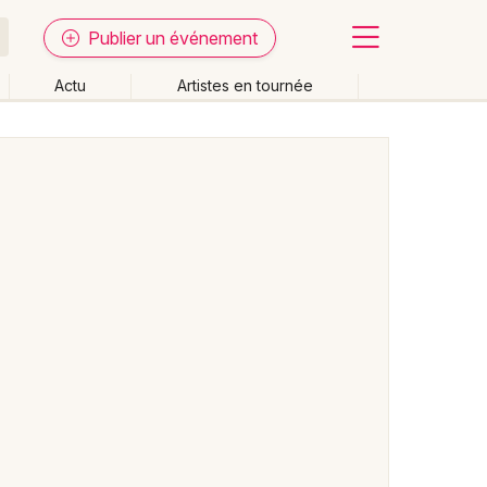
Publier un événement
Actu
Artistes en tournée
Fermer
Effacer les dates
week-end
Autre