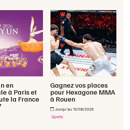
Choisir mes départements
80 - Somme
Mon email
Je m'abonne
un en
Gagnez vos places
le à Paris et
pour Hexagone MMA
ute la France
à Rouen
7
Jusqu'au 10/08/2026
Sports