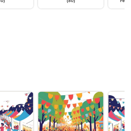
80)
(80)
Ferra