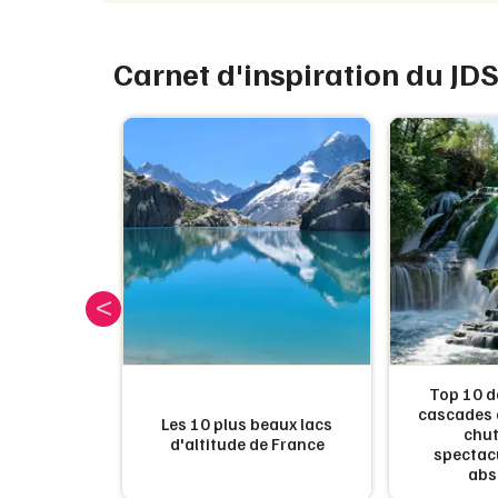
Carnet d'inspiration du JD
ux zoos de
Top 10 d
r en 2026 :
cascades d
Les 10 plus beaux lacs
 safaris en
chut
d'altitude de France
s face aux
spectacu
s
abs