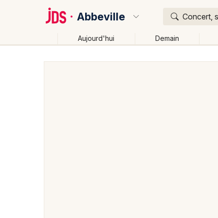
Abbeville
Concert, s
Aujourd'hui
Demain
Quoi ?
Où ?
Abbeville et alentours
Somme (80)
Picardie
P
Changer de lieu