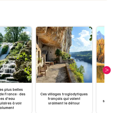
S
es plus belles
e France : des
Ces villages troglodytiques
Les l
es d'eau
français qui valent
spect
laires à voir
vraiment le détour
olument