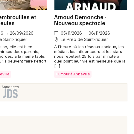
embrouilles et
Arnaud Demanche -
eules
Nouveau spectacle
Newsletter des sorties
26 → 26/09/2026
05/11/2026 → 06/11/2026
 Saint-riquier
Le Preo de Saint-riquier
Artistes en tournée
sion, elle est bien
À l'heure où les réseaux sociaux, les
nir ses deux parents,
médias, les influenceurs et les stars
orcés, à la même table,
nous répètent 25 fois par minute à
Actus à Abbeville
ils peuvent faire l'effort
quel point leur vie est meilleure que la
[…]
eville
Humour à Abbeville
Magazine à Abbeville