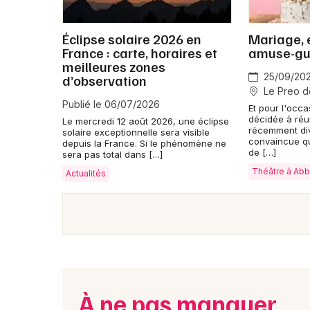
Éclipse solaire 2026 en
Mariage, 
France : carte, horaires et
amuse-gu
meilleures zones
25/09/20
d’observation
Le Preo de
Publié le 06/07/2026
Et pour l'occa
décidée à réu
Le mercredi 12 août 2026, une éclipse
récemment div
solaire exceptionnelle sera visible
convaincue qu'
depuis la France. Si le phénomène ne
de […]
sera pas total dans […]
Théâtre à Abb
Actualités
À ne pas manquer