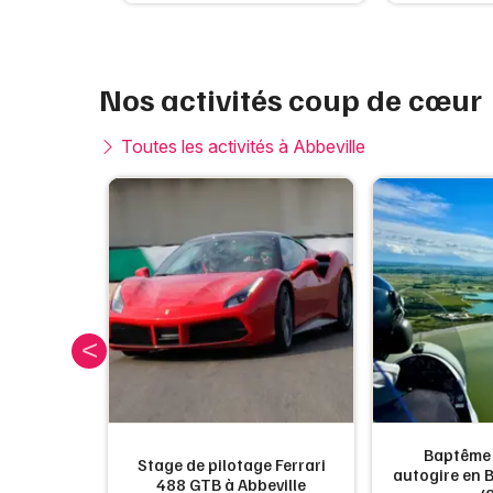
Nos activités coup de cœur
Toutes les activités à Abbeville
Baptême d
uage à la
Stage de pilotage Ferrari
autogire en 
ville (80)
488 GTB à Abbeville