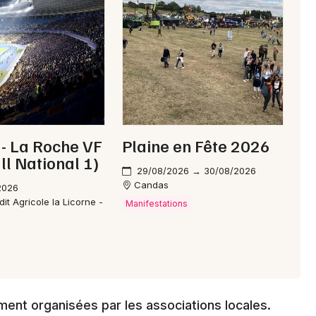
Choisir mes départements
80 - Somme
Mon email
- La Roche VF
Plaine en Fête 2026
Je m'abonne
ll National 1)
29/08/2026 → 30/08/2026
Candas
2026
it Agricole la Licorne -
Manifestations
ment organisées par les associations locales.