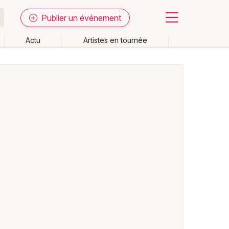
Publier un événement
Actu
Artistes en tournée
Fermer
Effacer les dates
week-end
Autre