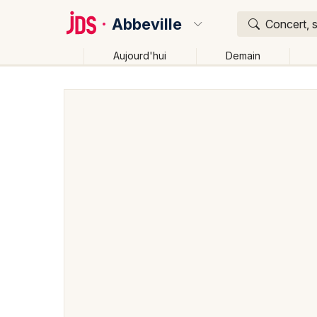
Abbeville
Concert, s
Aujourd'hui
Demain
Quoi ?
Où ?
Abbeville et alentours
Somme (80)
Picardie
P
Changer de lieu