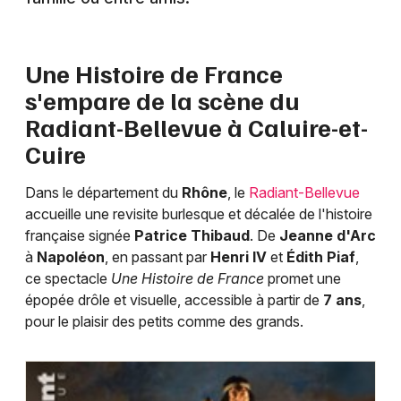
Théâtre en Auvergne-Rhône-Alpes
Une Histoire de France
s'empare de la scène du
Radiant-Bellevue à Caluire-et-
Newsletter des sorties
Cuire
Artistes en tournée
Dans le département du
Rhône
, le
Radiant-Bellevue
accueille une revisite burlesque et décalée de l'histoire
Actus à Lyon
française signée
Patrice Thibaud
. De
Jeanne d'Arc
à
Napoléon
, en passant par
Henri IV
et
Édith Piaf
,
Magazine à Lyon
ce spectacle
Une Histoire de France
promet une
épopée drôle et visuelle, accessible à partir de
7 ans
,
pour le plaisir des petits comme des grands.