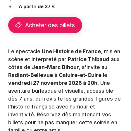
Montpellier
A partir de 37 €
Spectacles
Nantes
Acheter des billets
Concerts
Nice
Paris
Sports
Strasbourg
Le spectacle
Une Histoire de France
, mis en
Soirées
scène et interprété par
Patrice Thibaud
aux
Toulouse
côtés de
Jean-Marc Bihour
, s'invite au
Sorties famille
Toutes les villes
Radiant-Bellevue
à
Caluire-et-Cuire
le
Expos
vendredi 27 novembre 2026 à 20h
. Une
aventure burlesque et visuelle, accessible
Sorties & loisirs
dès 7 ans, qui revisite les grandes figures de
l'histoire française avec humour et
Théâtre dans le Rhône
inventivité. Réservez dès maintenant vos
billets pour ne pas manquer cette soirée en
Théâtre en Rhône-Alpes
famille ou entre amis.