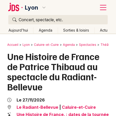
Lyon
Concert, spectacle, etc.
Quoi ?
Fermer
Aujourd'hui
Agenda
Sorties & loisirs
Actu
Où ?
Retour
Publier un événement
Accueil
Lyon
Caluire-et-Cuire
Agenda
Spectacles
Théâtre
Lyon et alentours
Rhône (69)
Rhône-Alpes
Partout
Une Histoire de France
Bordeaux
Près de moi
Changer de lieu
de Patrice Thibaud au
Colmar
Quand ?
Effacer les dates
spectacle du Radiant-
Lille
Grands événements
Aujourd'hui
Demain
Ce week-end
Autre
Bellevue
Lyon
Activité & Expérience
Marseille
Le 27/11/2026
Manifestations
Le Radiant-Bellevue
|
Caluire-et-Cuire
Mulhouse
Foires & salons
Une Histoire de France. : dates de la tournée