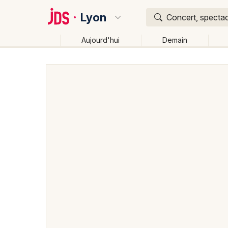
Lyon
Concert, spectac
Aujourd'hui
Demain
Quoi ?
Où ?
Lyon et alentours
Rhône (69)
Rhône-Alpes
Pa
Changer de lieu