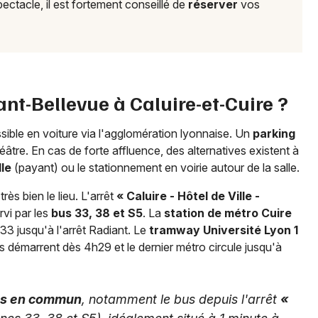
ectacle, il est fortement conseillé de
réserver
vos
t-Bellevue à Caluire-et-Cuire ?
sible en voiture via l'agglomération lyonnaise. Un
parking
héâtre. En cas de forte affluence, des alternatives existent à
lle
(payant) ou le stationnement en voirie autour de la salle.
s bien le lieu. L'arrêt
« Caluire - Hôtel de Ville -
rvi par les
bus 33, 38 et S5
. La
station de métro Cuire
3 jusqu'à l'arrêt Radiant. Le
tramway Université Lyon 1
s démarrent dès 4h29 et le dernier métro circule jusqu'à
ts en commun
, notamment le bus depuis l'arrêt
«