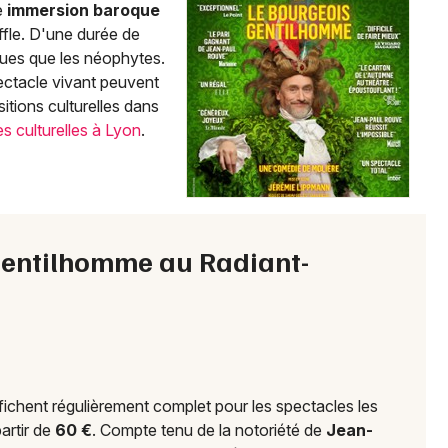
e
immersion baroque
Choisir mes départements
fle. D'une durée de
69 - Rhône
iques que les néophytes.
ctacle vivant peuvent
tions culturelles dans
Mon email
es culturelles à Lyon
.
Je m'abonne
 Gentilhomme au Radiant-
fichent régulièrement complet pour les spectacles les
artir de
60 €
. Compte tenu de la notoriété de
Jean-