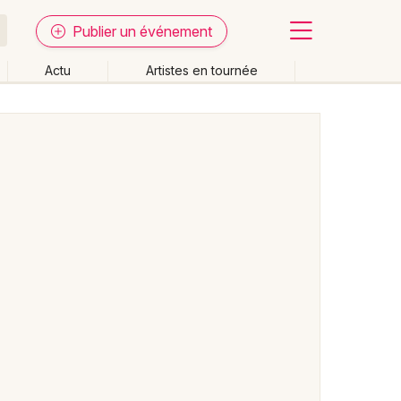
Publier un événement
Actu
Artistes en tournée
Fermer
Effacer les dates
week-end
Autre