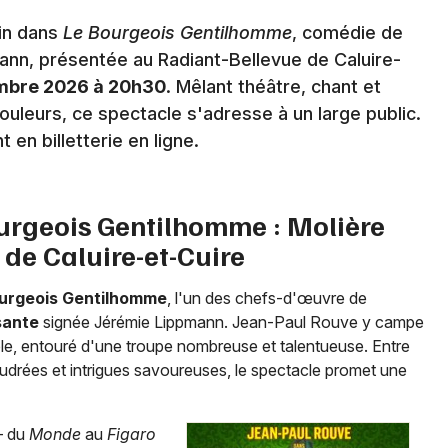
in dans
Le Bourgeois Gentilhomme
, comédie de
nn, présentée au Radiant-Bellevue de Caluire-
embre 2026 à 20h30
. Mêlant théâtre, chant et
Newsletter des sorties
uleurs, ce spectacle s'adresse à un large public.
 en billetterie en ligne.
Artistes en tournée
Actus à Lyon
urgeois Gentilhomme : Molière
 de Caluire-et-Cuire
Magazine à Lyon
urgeois Gentilhomme
, l'un des chefs-d'œuvre de
sante
signée Jérémie Lippmann. Jean-Paul Rouve y campe
ible, entouré d'une troupe nombreuse et talentueuse. Entre
drées et intrigues savoureuses, le spectacle promet une
— du
Monde
au
Figaro