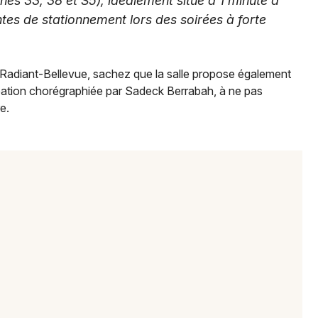
gnes 33, 38 et S5), idéalement situé à 1 minute à
intes de stationnement lors des soirées à forte
Radiant-Bellevue, sachez que la salle propose également
éation chorégraphiée par Sadeck Berrabah, à ne pas
e.