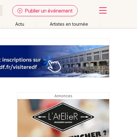
Publier un événement
Actu
Artistes en tournée
Fermer
Effacer les dates
week-end
Autre