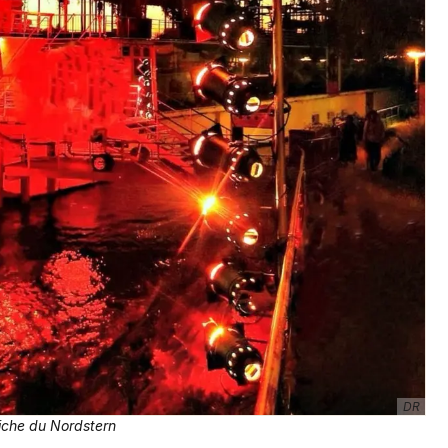
Artistes en tournée
Actus en Suisse
Magazine
Choisir mes départements
DR
iche du Nordstern
Mon email