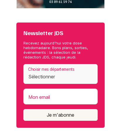
Newsletter JDS
Recevez aujourd'hui votre dose
hebdomadaire. Bons plans, sorties,
événements : la sélection de la
rédaction JDS, chaque jeudi.
Choisir mes départements
Mon email
Je m'abonne