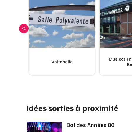
Musical Th
lle
Voltahalle
Ba
Idées sorties à proximité
Bal des Années 80