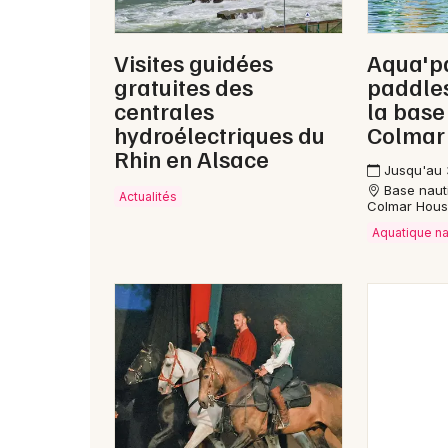
Visites guidées
Aqua'p
gratuites des
paddles
centrales
la base
hydroélectriques du
Colmar
Rhin en Alsace
Jusqu'au 
Base naut
Actualités
Colmar Hou
Aquatique n