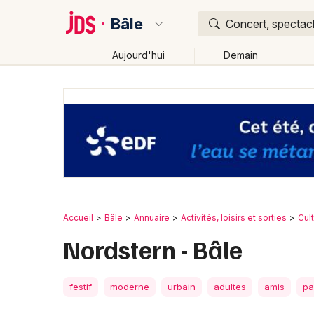
Bâle
Concert, spectacl
Aujourd'hui
Demain
Quoi ?
Où ?
Bâle et alentours
Partout
Près de moi
Changer 
Accueil
Bâle
Annuaire
Activités, loisirs et sorties
Cul
Nordstern - Bâle
festif
moderne
urbain
adultes
amis
pa