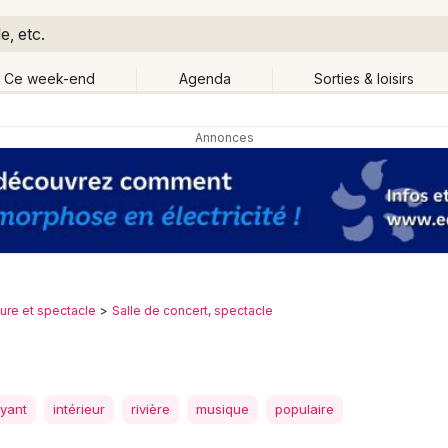
e, etc.
Ce week-end
Agenda
Sorties & loisirs
Retour
Publier un événement
Quand ?
Aujourd'hui
Demain
Ce 
de lieu
Bordeaux
Grands événements
Colmar
Activité & Expérience
ture et spectacle
Salle de concert, spectacle
Lille
Manifestations
Lyon
Foires & salons
yant
intérieur
rivière
musique
populaire
Marseille