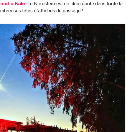
Spectacles
 nuit à Bâle
. Le Nordstern est un club réputé dans toute la
Mulhouse
nombreuses têtes d'affiches de passage !
Concerts
Montpellier
Nantes
Sports
Nice
Soirées
Paris
Sorties famille
Strasbourg
Expos
Toulouse
Sorties & loisirs
Toutes les villes
Newsletter des sorties