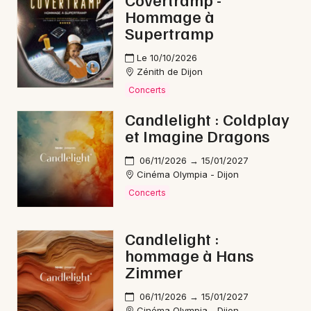
Hommage à
Electro en Bourgogne-Franche-Comté
Supertramp
Le 10/10/2026
Zénith de Dijon
Concerts
Newsletter des sorties
Candlelight : Coldplay
et Imagine Dragons
Artistes en tournée
06/11/2026 → 15/01/2027
Actus à Beaune
Cinéma Olympia - Dijon
Concerts
Magazine à Beaune
Candlelight :
hommage à Hans
Zimmer
06/11/2026 → 15/01/2027
Cinéma Olympia - Dijon