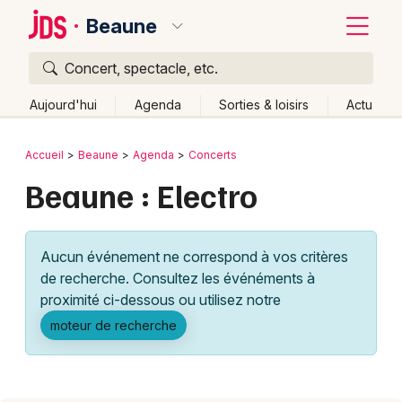
Beaune
Concert, spectacle, etc.
Quoi ?
Fermer
Aujourd'hui
Agenda
Sorties & loisirs
Actu
Où ?
Retour
Publier un événement
Accueil
Beaune
Agenda
Concerts
Beaune et alentours
Côte d'Or (21)
Bourgogne
Beaune : Electro
Bordeaux
Partout
Près de moi
Changer de lieu
Colmar
Quand ?
Effacer les dates
Aucun événement ne correspond à vos critères
Lille
Grands événements
Aujourd'hui
Demain
Ce week-end
Autre
de recherche. Consultez les événéments à
Lyon
proximité ci-dessous ou utilisez notre
Activité & Expérience
moteur de recherche
Marseille
Manifestations
Mulhouse
Foires & salons