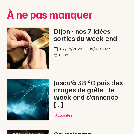
Montpellier
À ne pas manquer
Spectacles
Nantes
Concerts
Nice
Dijon : nos 7 idées
sorties du week-end
Paris
Sports
07/08/2026 → 09/08/2026
Strasbourg
Soirées
Dijon
Toulouse
Sorties famille
Toutes les villes
Jusqu’à 38 °C puis des
Expos
orages de grêle : le
week-end s’annonce
Sorties & loisirs
[…]
Electro en Côte d'Or
Actualités
Electro en Bourgogne
Covertramp -