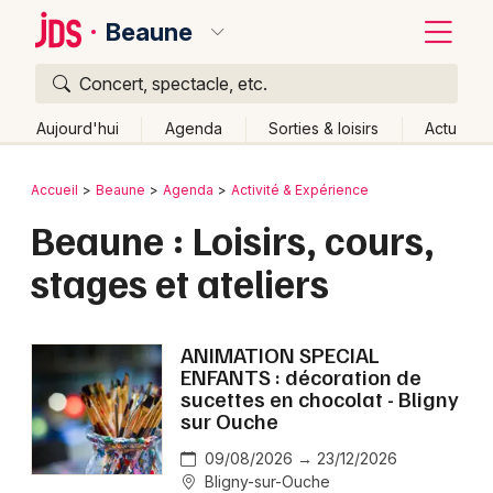
Beaune
Concert, spectacle, etc.
Quoi ?
Fermer
Aujourd'hui
Agenda
Sorties & loisirs
Actu
Où ?
Retour
Publier un événement
Accueil
Beaune
Agenda
Activité & Expérience
Beaune et alentours
Côte d'Or (21)
Bourgogne
Beaune : Loisirs, cours,
Bordeaux
Partout
Près de moi
Changer de lieu
stages et ateliers
Colmar
Quand ?
Effacer les dates
Lille
Grands événements
Aujourd'hui
Demain
Ce week-end
Autre
ANIMATION SPECIAL
Lyon
ENFANTS : décoration de
Activité & Expérience
sucettes en chocolat - Bligny
Marseille
sur Ouche
Manifestations
Mulhouse
09/08/2026 → 23/12/2026
Bligny-sur-Ouche
Foires & salons