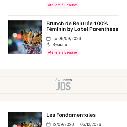
Montpellier
Ateliers à Beaune
Spectacles
Nantes
Brunch de Rentrée 100%
Concerts
Nice
Féminin by Label Parenthèse
Paris
Sports
Le 06/09/2026
Beaune
Strasbourg
Soirées
Ateliers à Beaune
Toulouse
Sorties famille
Toutes les villes
Expos
Sorties & loisirs
Ateliers en Côte d'Or
Les Fondamentales
Ateliers en Bourgogne
12/09/2026 → 05/12/2026