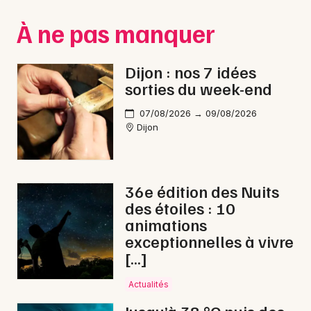
Montpellier
À ne pas manquer
Spectacles
Nantes
Concerts
Nice
Dijon : nos 7 idées
sorties du week-end
Paris
Sports
07/08/2026 → 09/08/2026
Strasbourg
Soirées
Dijon
Toulouse
Sorties famille
Toutes les villes
36e édition des Nuits
Expos
des étoiles : 10
animations
Sorties & loisirs
exceptionnelles à vivre
[…]
Jeux en Côte d'Or
Actualités
Jeux en Bourgogne