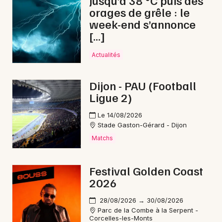
Jusqu’à 38 °C puis des
orages de grêle : le
Jeux en Bourgogne-Franche-Comté
week-end s’annonce
[…]
Actualités
Newsletter des sorties
Dijon - PAU (Football
Ligue 2)
Artistes en tournée
Le 14/08/2026
Actus à Beaune
Stade Gaston-Gérard - Dijon
Matchs
Magazine à Beaune
Festival Golden Coast
2026
28/08/2026 → 30/08/2026
Parc de la Combe à la Serpent -
Corcelles-les-Monts