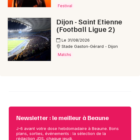
Festival
Choisir mes départements
Dijon - Saint Etienne
21 - Côte d'Or
(Football Ligue 2)
Le 31/08/2026
Mon email
Stade Gaston-Gérard - Dijon
Matchs
Je m'abonne
Newsletter : le meilleur à Beaune
J-6 avant votre dose hebdomadaire à Beaune. Bons
plans, sorties, événements : la sélection de la
rédaction JDS, chaque jeudi.