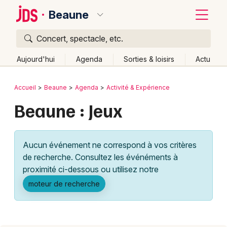
Beaune
Concert, spectacle, etc.
Quoi ?
Fermer
Aujourd'hui
Agenda
Sorties & loisirs
Actu
Où ?
Retour
Publier un événement
Accueil
Beaune
Agenda
Activité & Expérience
Beaune et alentours
Côte d'Or (21)
Bourgogne
Beaune : Jeux
Bordeaux
Partout
Près de moi
Changer de lieu
Colmar
Quand ?
Effacer les dates
Aucun événement ne correspond à vos critères
Lille
Grands événements
Aujourd'hui
Demain
Ce week-end
Autre
de recherche. Consultez les événéments à
Lyon
proximité ci-dessous ou utilisez notre
Activité & Expérience
moteur de recherche
Marseille
Manifestations
Mulhouse
Foires & salons