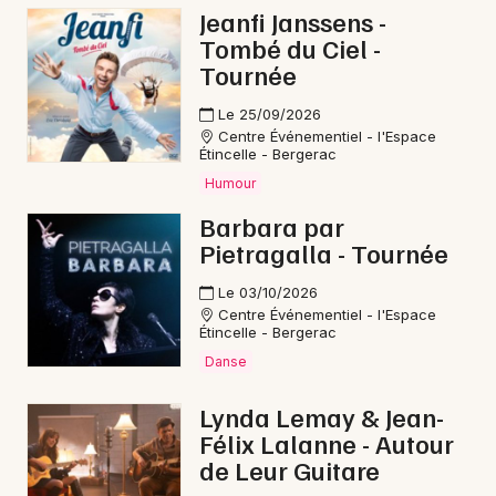
Jeanfi Janssens -
Courses en Nouvelle-Aquitaine
Tombé du Ciel -
Tournée
Le 25/09/2026
Centre Événementiel - l'Espace
Étincelle - Bergerac
Newsletter des sorties
Humour
Artistes en tournée
Barbara par
Pietragalla - Tournée
Actus à Bergerac
Le 03/10/2026
Centre Événementiel - l'Espace
Magazine à Bergerac
Étincelle - Bergerac
Danse
Lynda Lemay & Jean-
Félix Lalanne - Autour
de Leur Guitare