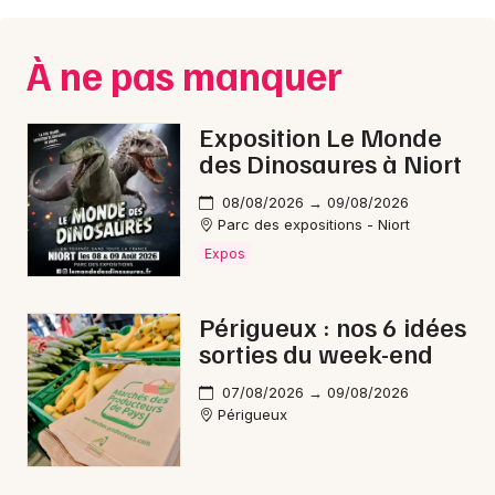
Montpellier
Spectacles
Nantes
À ne pas manquer
Concerts
Nice
Exposition Le Monde
Paris
Sports
des Dinosaures à Niort
Strasbourg
Soirées
08/08/2026 → 09/08/2026
Parc des expositions - Niort
Toulouse
Sorties famille
Expos
Toutes les villes
Expos
Périgueux : nos 6 idées
sorties du week-end
Sorties & loisirs
07/08/2026 → 09/08/2026
Courses en Dordogne
Périgueux
Courses en Aquitaine