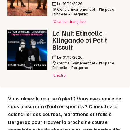
Le 16/10/2026
Centre Événementiel - l'Espace
Étincelle - Bergerac
Choisir mes départements
Chanson française
24 - Dordogne
La Nuit Etincelle -
Klingande et Petit
Mon email
Biscuit
Le 31/10/2026
Je m'abonne
Centre Événementiel - l'Espace
Étincelle - Bergerac
Electro
Vous aimez la course à pied ? Vous avez envie de
vous mesurer à d’autres sportifs ? Consultez le
calendrier des courses, marathons et trails à
Bergerac
pour trouver la prochaine course
organisée près de chez vous et vous inscrire dès