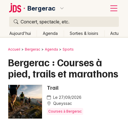
Bergerac
Concert, spectacle, etc.
Quoi ?
Fermer
Aujourd'hui
Agenda
Sorties & loisirs
Actu
Où ?
Retour
Publier un événement
Accueil
Bergerac
Agenda
Sports
Bergerac et alentours
Dordogne (24)
Aquitaine
Bergerac : Courses à
Bordeaux
Partout
Près de moi
Changer de lieu
pied, trails et marathons
Colmar
Quand ?
Effacer les dates
Lille
Grands événements
Aujourd'hui
Demain
Ce week-end
Autre
Trail
Lyon
Le 27/09/2026
Activité & Expérience
Queyssac
Marseille
Manifestations
Courses à Bergerac
Mulhouse
Foires & salons