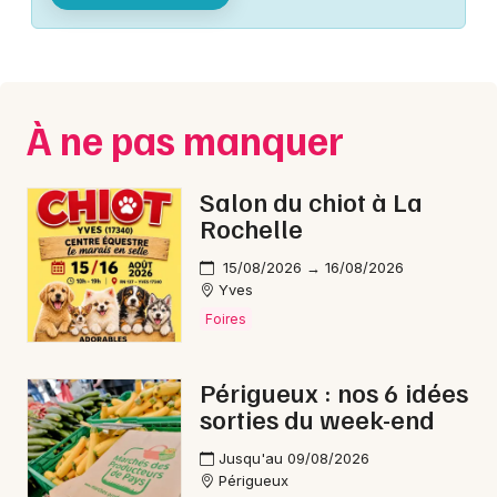
Montpellier
Spectacles
Nantes
Concerts
Nice
À ne pas manquer
Paris
Sports
Strasbourg
Salon du chiot à La
Soirées
Rochelle
Toulouse
Sorties famille
15/08/2026 → 16/08/2026
Toutes les villes
Yves
Expos
Foires
Sorties & loisirs
Périgueux : nos 6 idées
sorties du week-end
Spectacle musical en Dordogne
Jusqu'au 09/08/2026
Spectacle musical en Aquitaine
Périgueux