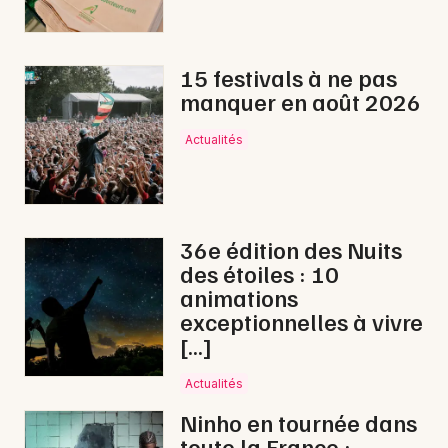
Spectacle musical en Nouvelle-Aquitaine
15 festivals à ne pas
manquer en août 2026
Actualités
Newsletter des sorties
Artistes en tournée
Actus à Bergerac
36e édition des Nuits
des étoiles : 10
Magazine à Bergerac
animations
exceptionnelles à vivre
[…]
Actualités
Ninho en tournée dans
toute la France :