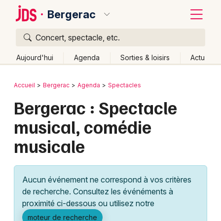
Bergerac
Concert, spectacle, etc.
Quoi ?
Fermer
Aujourd'hui
Agenda
Sorties & loisirs
Actu
Où ?
Retour
Publier un événement
Accueil
Bergerac
Agenda
Spectacles
Bergerac et alentours
Dordogne (24)
Aquitaine
Bergerac : Spectacle
Bordeaux
Partout
Près de moi
Changer de lieu
musical, comédie
Colmar
Quand ?
Effacer les dates
musicale
Lille
Grands événements
Aujourd'hui
Demain
Ce week-end
Autre
Lyon
Activité & Expérience
Aucun événement ne correspond à vos critères
Marseille
de recherche. Consultez les événéments à
Manifestations
proximité ci-dessous ou utilisez notre
Mulhouse
Foires & salons
moteur de recherche