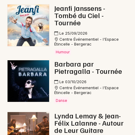
Jeanfi Janssens -
Rock / metal en Nouvelle-Aquitaine
Tombé du Ciel -
Tournée
Le 25/09/2026
Centre Événementiel - l'Espace
Newsletter des sorties
Étincelle - Bergerac
Humour
Artistes en tournée
Barbara par
Pietragalla - Tournée
Actus à Bergerac
Le 03/10/2026
Magazine à Bergerac
Centre Événementiel - l'Espace
Étincelle - Bergerac
Danse
Lynda Lemay & Jean-
Félix Lalanne - Autour
de Leur Guitare