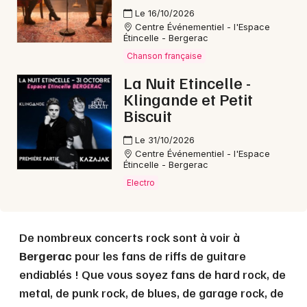
Le 16/10/2026
Centre Événementiel - l'Espace
Choisir mes départements
Étincelle - Bergerac
24 - Dordogne
Chanson française
La Nuit Etincelle -
Klingande et Petit
Mon email
Biscuit
Le 31/10/2026
Je m'abonne
Centre Événementiel - l'Espace
Étincelle - Bergerac
Electro
De nombreux concerts rock sont à voir à
Bergerac
pour les fans de riffs de guitare
endiablés ! Que vous soyez fans de hard rock, de
metal, de punk rock, de blues, de garage rock, de