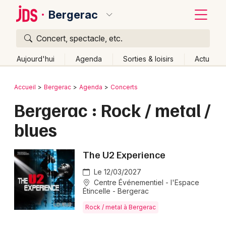
Bergerac
Concert, spectacle, etc.
Quoi ?
Fermer
Aujourd'hui
Agenda
Sorties & loisirs
Actu
Où ?
Retour
Publier un événement
Accueil
Bergerac
Agenda
Concerts
Bergerac et alentours
Dordogne (24)
Aquitaine
Bergerac : Rock / metal /
Bordeaux
Partout
Près de moi
Changer de lieu
blues
Colmar
Quand ?
Effacer les dates
Lille
Grands événements
Aujourd'hui
Demain
Ce week-end
Autre
The U2 Experience
Lyon
Le 12/03/2027
Activité & Expérience
Centre Événementiel - l'Espace
Marseille
Étincelle - Bergerac
Manifestations
Rock / metal à Bergerac
Mulhouse
Foires & salons