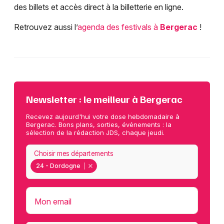
des billets et accès direct à la billetterie en ligne.
Retrouvez aussi l’
agenda des festivals à
Bergerac
!
Newsletter : le meilleur à Bergerac
Recevez aujourd'hui votre dose hebdomadaire à
Bergerac. Bons plans, sorties, événements : la
sélection de la rédaction JDS, chaque jeudi.
Choisir mes départements
24 - Dordogne
Mon email