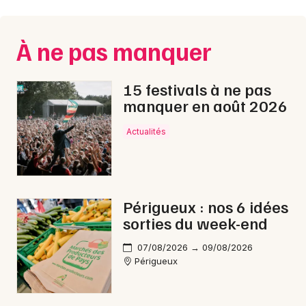
Montpellier
Spectacles
Nantes
À ne pas manquer
Concerts
Nice
15 festivals à ne pas
Paris
Sports
manquer en août 2026
Strasbourg
Soirées
Actualités
Toulouse
Sorties famille
Toutes les villes
Expos
Périgueux : nos 6 idées
sorties du week-end
Sorties & loisirs
07/08/2026 → 09/08/2026
Rock / metal en Dordogne
Périgueux
Rock / metal en Aquitaine