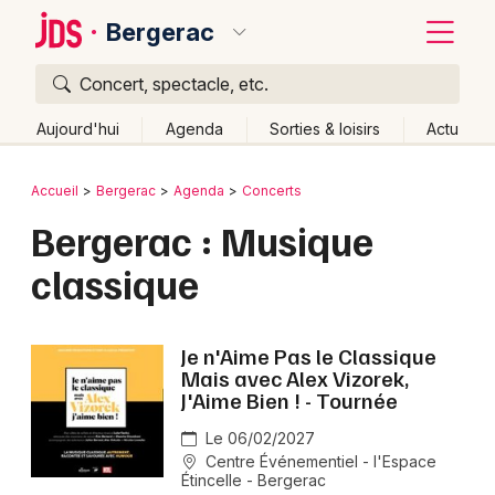
Bergerac
Concert, spectacle, etc.
Quoi ?
Fermer
Aujourd'hui
Agenda
Sorties & loisirs
Actu
Où ?
Retour
Publier un événement
Accueil
Bergerac
Agenda
Concerts
Bergerac et alentours
Dordogne (24)
Aquitaine
Bergerac : Musique
Bordeaux
Partout
Près de moi
Changer de lieu
classique
Colmar
Quand ?
Effacer les dates
Lille
Grands événements
Aujourd'hui
Demain
Ce week-end
Autre
Je n'Aime Pas le Classique
Lyon
Mais avec Alex Vizorek,
Activité & Expérience
J'Aime Bien ! - Tournée
Marseille
Manifestations
Le 06/02/2027
Mulhouse
Centre Événementiel - l'Espace
Étincelle - Bergerac
Foires & salons