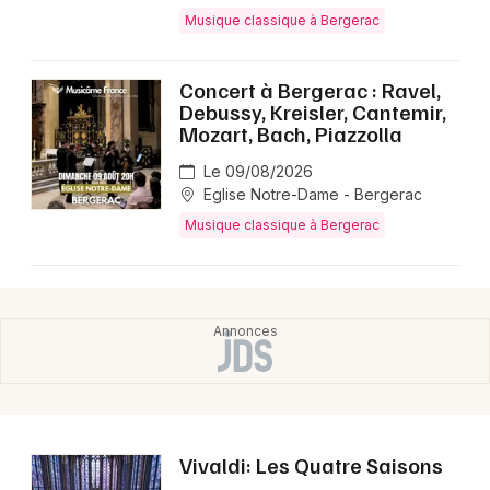
Montpellier
Musique classique à Bergerac
Spectacles
Nantes
Concert à Bergerac : Ravel,
Concerts
Nice
Debussy, Kreisler, Cantemir,
Mozart, Bach, Piazzolla
Paris
Sports
Le 09/08/2026
Strasbourg
Eglise Notre-Dame - Bergerac
Soirées
Musique classique à Bergerac
Toulouse
Sorties famille
Toutes les villes
Expos
Sorties & loisirs
Musique classique en Dordogne
Vivaldi: Les Quatre Saisons
Musique classique en Aquitaine