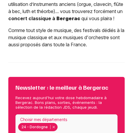
utilisation d’instruments anciens (orgue, clavecin, flûte
à bec, luth et théorbe)... vous trouverez forcément un
concert classique à
Bergerac
qui vous plaira !
Comme tout style de musique, des festivals dédiés à la
musique classique et aux musiques d'orchestre sont
aussi proposés dans toute la France.
Newsletter : le meilleur à Bergerac
Recevez aujourd'hui votre dose hebdomadaire à
Bergerac. Bons plans, sorties, événements : la
sélection de la rédaction JDS, chaque jeudi.
Choisir mes départements
24 - Dordogne