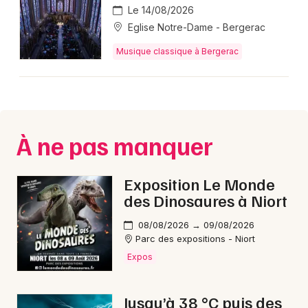
Le 14/08/2026
Musique classique en Nouvelle-Aquitaine
Eglise Notre-Dame - Bergerac
Musique classique à Bergerac
Newsletter des sorties
Artistes en tournée
À ne pas manquer
Actus à Bergerac
Exposition Le Monde
des Dinosaures à Niort
Magazine à Bergerac
08/08/2026 → 09/08/2026
Parc des expositions - Niort
Expos
Jusqu’à 38 °C puis des