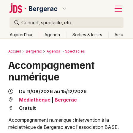
Bergerac
Concert, spectacle, etc.
Quoi ?
Fermer
Aujourd'hui
Agenda
Sorties & loisirs
Actu
Où ?
Retour
Publier un événement
Accueil
Bergerac
Agenda
Spectacles
Bergerac et alentours
Dordogne (24)
Aquitaine
Accompagnement
Bordeaux
Partout
Près de moi
Changer de lieu
numérique
Colmar
Quand ?
Effacer les dates
Lille
Grands événements
Aujourd'hui
Demain
Ce week-end
Autre
Du 11/08/2026 au 15/12/2026
Lyon
Médiathèque
|
Bergerac
Activité & Expérience
Gratuit
Marseille
Manifestations
Accompagnement numérique : intervention à la
Mulhouse
médiathèque de Bergerac avec l'association BASE.
Foires & salons