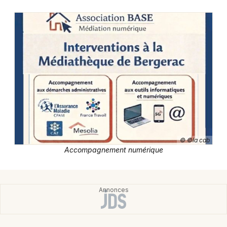
Montpellier
Spectacles
Nantes
Concerts
Nice
Paris
Sports
Strasbourg
Soirées
Toulouse
Sorties famille
Toutes les villes
© ©la cab
Expos
Accompagnement numérique
Sorties & loisirs
Spectacles en Dordogne
Spectacles en Aquitaine