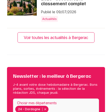
classement complet
Publié le 09/07/2026
Actualités
Voir toutes les actualités à Bergerac
Newsletter : le meilleur à Bergerac
J-4 avant votre dose hebdomadaire à Bergerac. Bons
plans, sorties, événements : la sélection de la
rédaction JDS, chaque jeudi.
Choisir mes départements
24 - Dordogne