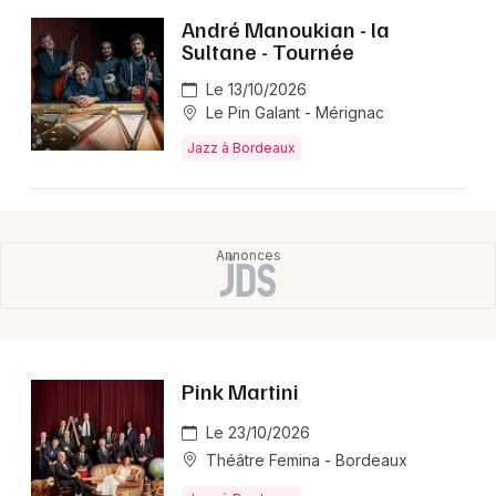
Montpellier
André Manoukian - la
Spectacles
Sultane - Tournée
Nantes
Le 13/10/2026
Concerts
Nice
Le Pin Galant - Mérignac
Paris
Sports
Jazz à Bordeaux
Strasbourg
Soirées
Toulouse
Sorties famille
Toutes les villes
Expos
Sorties & loisirs
Pink Martini
Jazz en Gironde
Le 23/10/2026
Théâtre Femina - Bordeaux
Jazz en Aquitaine