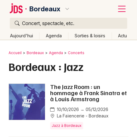
Bordeaux
Concert, spectacle, etc.
Quoi ?
Fermer
Aujourd'hui
Agenda
Sorties & loisirs
Actu
Où ?
Retour
Publier un événement
Accueil
Bordeaux
Agenda
Concerts
Bordeaux et alentours
Gironde (33)
Aquitaine
Bordeaux : Jazz
Bordeaux
Partout
Près de moi
Changer de lieu
Colmar
Quand ?
Effacer les dates
The Jazz Room : un
Lille
Grands événements
hommage à Frank Sinatra et
Aujourd'hui
Demain
Ce week-end
Autre
à Louis Armstrong
Lyon
Activité & Expérience
10/10/2026 → 05/12/2026
Marseille
La Faïencerie - Bordeaux
Manifestations
Jazz à Bordeaux
Mulhouse
Foires & salons