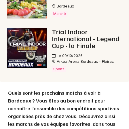
Bordeaux
Marché
Choisir mes départements
33 - Gironde
Trial Indoor
International - Legend
Mon email
Cup - la Finale
Le 09/10/2026
Je m'abonne
Arkéa Arena Bordeaux - Floirac
Sports
Quels sont les prochains matchs à voir à
Bordeaux
? Vous êtes au bon endroit pour
connaître l’ensemble des compétitions sportives
organisées près de chez vous. Découvrez ainsi
les matchs de vos équipes favorites, dans tous