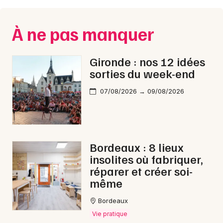
Montpellier
Spectacles
Nantes
À ne pas manquer
Concerts
Nice
Gironde : nos 12 idées
Paris
Sports
sorties du week-end
Strasbourg
Soirées
07/08/2026 → 09/08/2026
Toulouse
Sorties famille
Toutes les villes
Expos
Bordeaux : 8 lieux
insolites où fabriquer,
Sorties & loisirs
réparer et créer soi-
même
Matchs en Gironde
Bordeaux
Matchs en Aquitaine
Vie pratique