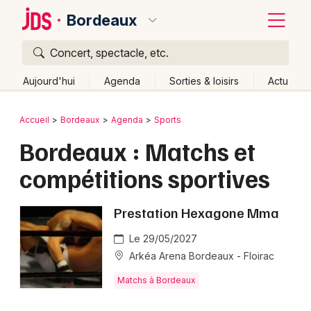
Bordeaux
Concert, spectacle, etc.
Quoi ?
Fermer
Aujourd'hui
Agenda
Sorties & loisirs
Actu
Où ?
Retour
Publier un événement
Accueil
Bordeaux
Agenda
Sports
Bordeaux et alentours
Gironde (33)
Aquitaine
Bordeaux : Matchs et
Bordeaux
Partout
Près de moi
Changer de lieu
compétitions sportives
Colmar
Quand ?
Effacer les dates
Lille
Grands événements
Aujourd'hui
Demain
Ce week-end
Autre
Prestation Hexagone Mma
Lyon
Activité & Expérience
Le 29/05/2027
Arkéa Arena Bordeaux - Floirac
Marseille
Manifestations
Matchs à Bordeaux
Mulhouse
Foires & salons