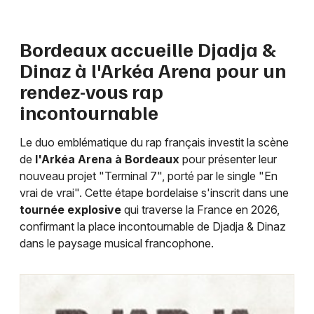
Rap en Nouvelle-Aquitaine
Bordeaux accueille Djadja &
Dinaz à l'Arkéa Arena pour un
rendez-vous rap
Newsletter des sorties
incontournable
Artistes en tournée
Le duo emblématique du rap français investit la scène
de
l'Arkéa Arena à Bordeaux
pour présenter leur
Actus à Bordeaux
nouveau projet "Terminal 7", porté par le single "En
vrai de vrai". Cette étape bordelaise s'inscrit dans une
Magazine à Bordeaux
tournée explosive
qui traverse la France en 2026,
confirmant la place incontournable de Djadja & Dinaz
dans le paysage musical francophone.