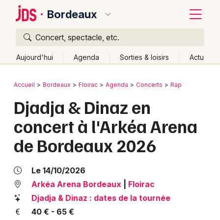
Bordeaux
Concert, spectacle, etc.
Quoi ?
Fermer
Aujourd'hui
Agenda
Sorties & loisirs
Actu
Où ?
Retour
Publier un événement
Accueil
Bordeaux
Floirac
Agenda
Concerts
Rap
Bordeaux et alentours
Gironde (33)
Aquitaine
Djadja & Dinaz en
Bordeaux
Partout
Près de moi
Changer de lieu
concert à l'Arkéa Arena
Colmar
Quand ?
Effacer les dates
de Bordeaux 2026
Lille
Grands événements
Aujourd'hui
Demain
Ce week-end
Autre
Lyon
Activité & Expérience
Le 14/10/2026
Marseille
Arkéa Arena Bordeaux
|
Floirac
Manifestations
Djadja & Dinaz : dates de la tournée
Mulhouse
40 € - 65 €
Foires & salons