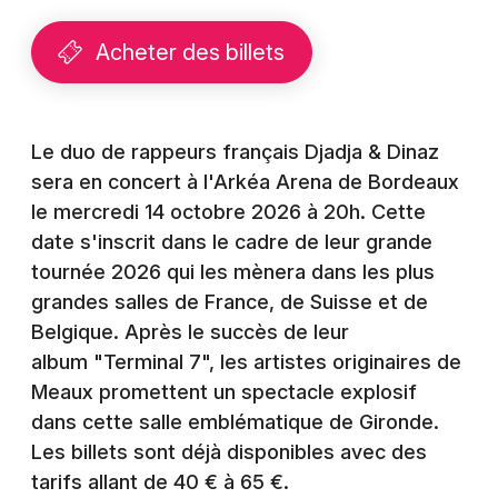
Montpellier
Spectacles
Acheter des billets
Nantes
Concerts
Nice
Paris
Le duo de rappeurs français Djadja & Dinaz
Sports
sera en concert à l'Arkéa Arena de Bordeaux
Strasbourg
Soirées
le mercredi 14 octobre 2026 à 20h. Cette
Toulouse
date s'inscrit dans le cadre de leur grande
Sorties famille
tournée 2026 qui les mènera dans les plus
Toutes les villes
grandes salles de France, de Suisse et de
Expos
Belgique. Après le succès de leur
album "Terminal 7", les artistes originaires de
Sorties & loisirs
Meaux promettent un spectacle explosif
Rap en Gironde
dans cette salle emblématique de Gironde.
Les billets sont déjà disponibles avec des
Rap en Aquitaine
tarifs allant de 40 € à 65 €.