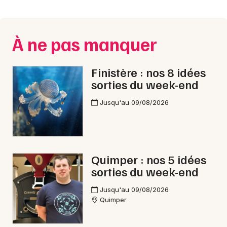
Montpellier
Spectacles
Nantes
À ne pas manquer
Concerts
Nice
Paris
Sports
Finistère : nos 8 idées
sorties du week-end
Strasbourg
Soirées
Jusqu'au 09/08/2026
Toulouse
Sorties famille
Toutes les villes
Expos
Quimper : nos 5 idées
Sorties & loisirs
sorties du week-end
Nouvel An dans le Finistère
Jusqu'au 09/08/2026
Quimper
Nouvel An en Bretagne