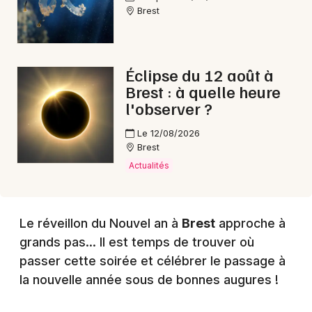
Choisir mes départements
Brest
29 - Finistère
Mon email
Éclipse du 12 août à
Brest : à quelle heure
l'observer ?
Je m'abonne
Le 12/08/2026
Brest
Actualités
Le réveillon du Nouvel an à
Brest
approche à
grands pas... Il est temps de trouver où
passer cette soirée et célébrer le passage à
la nouvelle année sous de bonnes augures !