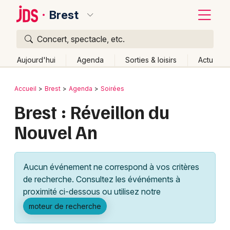
Brest
Concert, spectacle, etc.
Quoi ?
Fermer
Aujourd'hui
Agenda
Sorties & loisirs
Actu
Où ?
Retour
Publier un événement
Accueil
Brest
Agenda
Soirées
Brest et alentours
Finistère (29)
Bretagne
Partout
Brest : Réveillon du
Bordeaux
Près de moi
Changer de lieu
Nouvel An
Colmar
Quand ?
Effacer les dates
Lille
Grands événements
Aujourd'hui
Demain
Ce week-end
Autre
Aucun événement ne correspond à vos critères
Lyon
Activité & Expérience
de recherche. Consultez les événéments à
proximité ci-dessous ou utilisez notre
Marseille
Manifestations
moteur de recherche
Mulhouse
Foires & salons