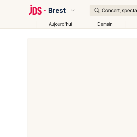
Brest
Concert, spectac
Aujourd'hui
Demain
Quoi ?
Où ?
Brest et alentours
Finistère (29)
Bretagne
Part
Changer de lieu