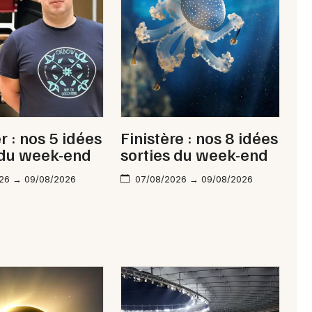
Newsletter des sorties
Artistes en tournée
Actus à Brest
 : nos 5 idées
Finistère : nos 8 idées
Magazine à Brest
 du week-end
sorties du week-end
26 → 09/08/2026
07/08/2026 → 09/08/2026
Choisir mes départements
29 - Finistère