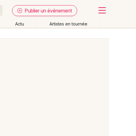
Publier un événement
Actu
Artistes en tournée
Fermer
Effacer les dates
week-end
Autre