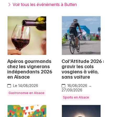
Montpellier
Voir tous les événéments à Butten
Spectacles
Nantes
Concerts
Nice
Paris
Sports
Strasbourg
Soirées
Toulouse
Apéros gourmands
Col'Attitude 2026 :
Sorties famille
chez les vignerons
gravir les cols
Toutes les villes
indépendants 2026
vosgiens à vélo,
Expos
en Alsace
sans voiture
Sorties & loisirs
Le 14/08/2026
16/08/2026 →
27/09/2026
Gastronomie en Alsace
Sports en Alsace
Alsace
Grand Est