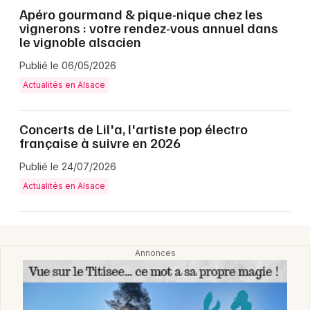
Apéro gourmand & pique-nique chez les
vignerons : votre rendez-vous annuel dans
le vignoble alsacien
Publié le 06/05/2026
Actualités en Alsace
Choisir mes départements
67 - Bas-Rhin
Concerts de Lil'a, l'artiste pop électro
française à suivre en 2026
Publié le 24/07/2026
Mon email
Actualités en Alsace
Je m'abonne