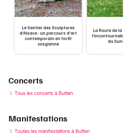
Le Sentier des Sculptures
 de
La Route de la Carpe 
d'Alsace : un parcours d'art
ne
l’incontournable g
contemporain en forêt
du Sundgau
vosgienne
Concerts
Tous les concerts à Butten
Manifestations
Toutes les manifestations à Butten