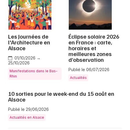
Jeux concours
Les Journées de
Éclipse solaire 2026
l'Architecture en
en France : carte,
Newsletter des sorties
Alsace
horaires et
meilleures zones
Artistes en tournée
01/10/2026 →
d’observation
25/10/2026
Publié le 06/07/2026
Actus dans le Bas-Rhin
Manifestations dans le Bas-
Rhin
Actualités
Magazine dans le Bas-Rhin
10 sorties pour le week-end du 15 août en
Actus tourisme & loisirs
Alsace
Publié le 29/06/2026
Restaurants
Actualités en Alsace