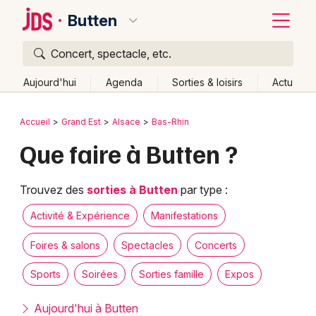
Butten
Concert, spectacle, etc.
Quoi ?
Fermer
Aujourd'hui
Agenda
Sorties & loisirs
Actu
Où ?
Retour
Publier un événement
Accueil
Grand Est
Alsace
Bas-Rhin
Butten et alentours
Bas-Rhin (67)
Alsace
Partout
Que faire à Butten ?
Bordeaux
Près de moi
Changer de lieu
Colmar
Quand ?
Trouvez des
sorties à Butten
par type :
Effacer les dates
Lille
Grands événements
Aujourd'hui
Demain
Ce week-end
Autre
Activité & Expérience
Manifestations
Lyon
Activité & Expérience
Foires & salons
Spectacles
Concerts
Marseille
Sports
Soirées
Sorties famille
Expos
Manifestations
Mulhouse
Aujourd'hui à Butten
Foires & salons