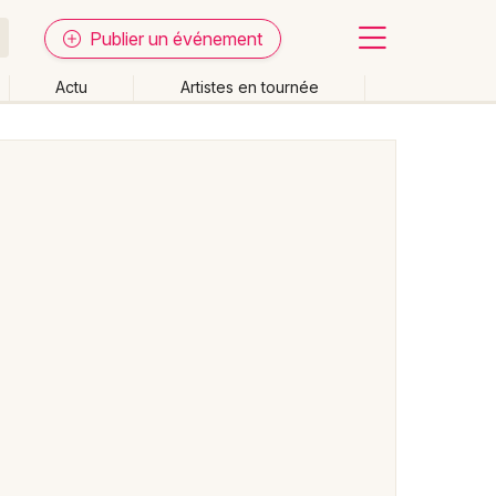
Publier un événement
Actu
Artistes en tournée
Fermer
Effacer les dates
week-end
Autre