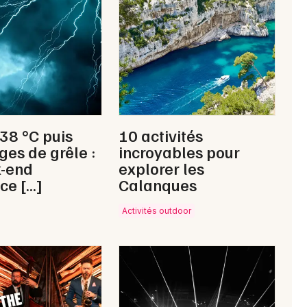
Newsletter des sorties
Artistes en tournée
Actus à Carpentras
 38 °C puis
10 activités
ges de grêle :
incroyables pour
Magazine à Carpentras
k-end
explorer les
ce […]
Calanques
Activités outdoor