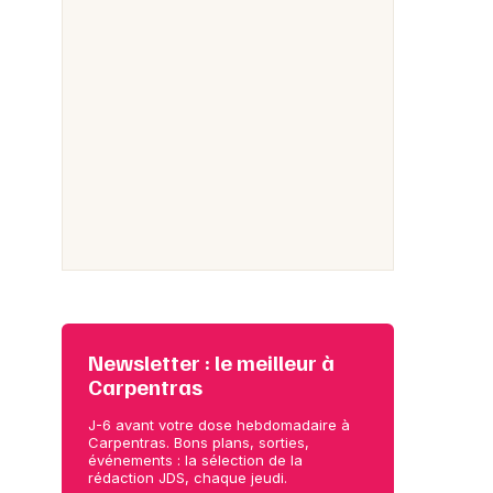
Newsletter : le meilleur à
Carpentras
J-6 avant votre dose hebdomadaire à
Carpentras. Bons plans, sorties,
événements : la sélection de la
rédaction JDS, chaque jeudi.