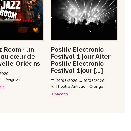
Choisir mes départements
84 - Vaucluse
Mon email
z Room : un
Positiv Electronic
 au cœur de
Festival 1 Jour After -
Je m'abonne
elle-Orléans
Positiv Electronic
Festival 1jour […]
/2026
m - Avignon
14/08/2026 → 16/08/2026
Théâtre Antique - Orange
cle
Concerts