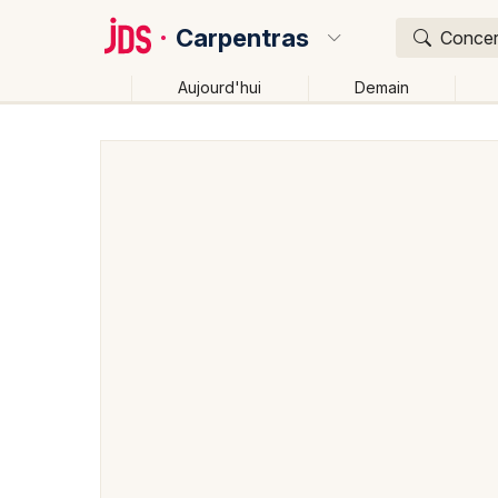
Carpentras
Concert
Aujourd'hui
Demain
Quoi ?
Où ?
Carpentras et alentours
Vaucluse (84)
Provence
Près de moi
Changer de lieu