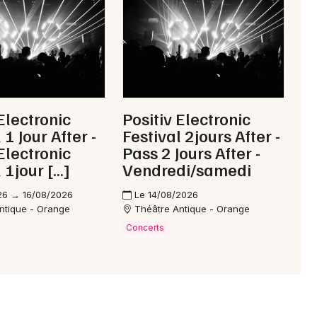
Choisir mes départements
84 - Vaucluse
Mon email
Electronic
Positiv Electronic
 1 Jour After -
Festival 2jours After -
Je m'abonne
Electronic
Pass 2 Jours After -
 1jour […]
Vendredi/samedi
26 → 16/08/2026
Le 14/08/2026
ntique - Orange
Théâtre Antique - Orange
Concerts