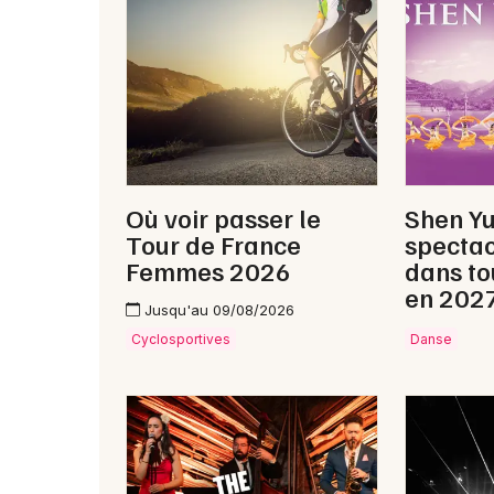
Où voir passer le
Shen Y
Tour de France
spectac
Femmes 2026
dans to
en 202
Jusqu'au 09/08/2026
Cyclosportives
Danse