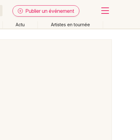
Publier un événement
Actu
Artistes en tournée
Fermer
Effacer les dates
week-end
Autre