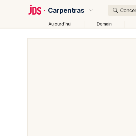
Carpentras
Concert
Aujourd'hui
Demain
Quoi ?
Où ?
Carpentras et alentours
Vaucluse (84)
Provence
Près de moi
Changer de lieu