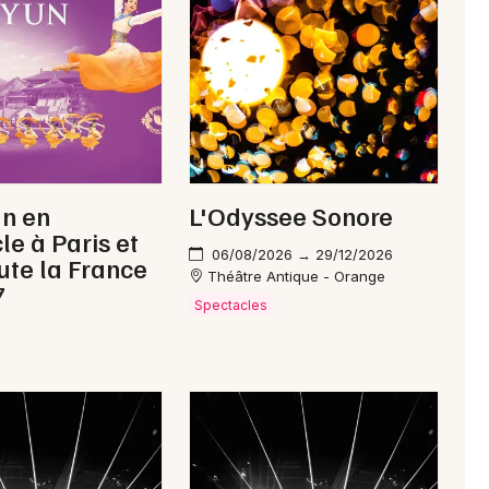
Newsletter des sorties
Artistes en tournée
Actus à Carpentras
un en
L'Odyssee Sonore
le à Paris et
Magazine à Carpentras
06/08/2026 → 29/12/2026
ute la France
Théâtre Antique - Orange
7
Spectacles