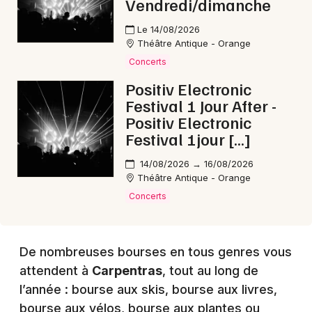
Vendredi/dimanche
Choisir mes départements
84 - Vaucluse
Le 14/08/2026
Théâtre Antique - Orange
Concerts
Mon email
Positiv Electronic
Festival 1 Jour After -
Je m'abonne
Positiv Electronic
Festival 1jour […]
14/08/2026 → 16/08/2026
Théâtre Antique - Orange
Concerts
De nombreuses bourses en tous genres vous
attendent à
Carpentras
, tout au long de
l’année : bourse aux skis, bourse aux livres,
bourse aux vélos, bourse aux plantes ou