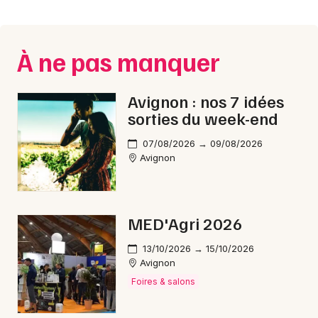
Montpellier
Spectacles
Nantes
À ne pas manquer
Concerts
Nice
Paris
Sports
Avignon : nos 7 idées
sorties du week-end
Strasbourg
Soirées
07/08/2026 → 09/08/2026
Toulouse
Avignon
Sorties famille
Toutes les villes
Expos
MED'Agri 2026
Sorties & loisirs
13/10/2026 → 15/10/2026
Avignon
Bourses dans le Vaucluse
Foires & salons
Bourses en Provence-Alpes-Côte-d'Azur