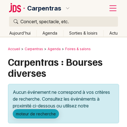
Carpentras
Concert, spectacle, etc.
Quoi ?
Fermer
Aujourd'hui
Agenda
Sorties & loisirs
Actu
Où ?
Retour
Publier un événement
Accueil
Carpentras
Agenda
Foires & salons
Carpentras et alentours
Vaucluse (84)
Carpentras : Bourses
Bordeaux
Provence-Alpes-Côte-d'Azur
Partout
Près de moi
diverses
Changer de lieu
Colmar
Quand ?
Effacer les dates
Lille
Grands événements
Aujourd'hui
Demain
Ce week-end
Autre
Aucun événement ne correspond à vos critères
Lyon
Activité & Expérience
de recherche. Consultez les événéments à
proximité ci-dessous ou utilisez notre
Marseille
Manifestations
moteur de recherche
Mulhouse
Foires & salons