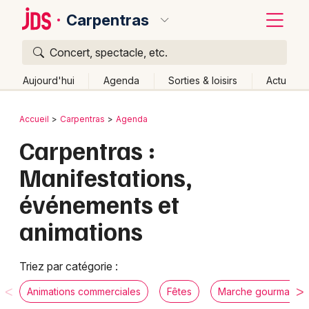
Carpentras
Concert, spectacle, etc.
Quoi ?
Fermer
Aujourd'hui
Agenda
Sorties & loisirs
Actu
Où ?
Retour
Publier un événement
Accueil
Carpentras
Agenda
Carpentras et alentours
Vaucluse (84)
Carpentras :
Bordeaux
Provence-Alpes-Côte-d'Azur
Partout
Près de moi
Manifestations,
Changer de lieu
Colmar
événements et
Quand ?
Effacer les dates
Lille
Grands événements
animations
Aujourd'hui
Demain
Ce week-end
Autre
Lyon
Activité & Expérience
Marseille
Triez par catégorie :
Manifestations
Mulhouse
Animations commerciales
Fêtes
Marche gourmande
Foires & salons