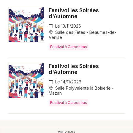
Montpellier
Festival les Soirées
Spectacles
Nantes
d'Automne
Concerts
Le 13/11/2026
Nice
Salle des Fêtes - Beaumes-de-
Venise
Paris
Sports
Festival à Carpentras
Strasbourg
Soirées
Toulouse
Festival les Soirées
Sorties famille
d'Automne
Toutes les villes
Le 14/11/2026
Expos
Salle Polyvalente la Boiserie -
Mazan
Sorties & loisirs
Festival à Carpentras
Manifestations dans le Vaucluse
Manifestations en Provence-Alpes-Côte-