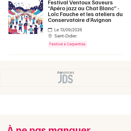
Festival Ventoux Saveurs
“Apéro jazz au Chat Blanc” -
Choisir mes départements
Loïc Fauche et les ateliers du
84 - Vaucluse
Conservatoire d’Avignon
Le 13/09/2026
Saint-Didier
Mon email
Festival à Carpentras
Je m'abonne
À ne pas manquer