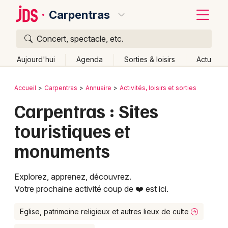
Carpentras
Concert, spectacle, etc.
Quoi ?
Fermer
Aujourd'hui
Agenda
Sorties & loisirs
Actu
Où ?
Retour
Publier un événement
Accueil
Carpentras
Annuaire
Activités, loisirs et sorties
Carpentras et alentours
Vaucluse (84)
Carpentras : Sites
Bordeaux
Provence-Alpes-Côte-d'Azur
Partout
Près de moi
touristiques et
Changer de lieu
Colmar
monuments
Quand ?
Effacer les dates
Lille
Grands événements
Aujourd'hui
Demain
Ce week-end
Autre
Lyon
Activité & Expérience
Explorez, apprenez, découvrez.
Votre prochaine activité coup de ❤️ est ici.
Marseille
Manifestations
Mulhouse
Eglise, patrimoine religieux et autres lieux de culte
Foires & salons