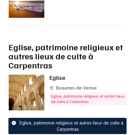
d'Azur
Newsletter des sorties
Eglise, patrimoine religieux et
Artistes en tournée
autres lieux de culte à
Carpentras
Actus à Carpentras
Eglise
Magazine à Carpentras
Beaumes-de-Venise
Eglise, patrimoine religieux et autres lieux
de culte à Carpentras
Eglise, patrimoine religieux et autres lieux de culte à
Carpentras