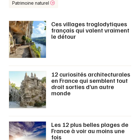
Montpellier
Patrimoine naturel
Spectacles
Nantes
Ces villages troglodytiques
Concerts
Nice
français qui valent vraiment
le détour
Paris
Sports
Strasbourg
Soirées
Toulouse
Sorties famille
12 curiosités architecturales
en France qui semblent tout
Toutes les villes
droit sorties d’un autre
Expos
monde
Sorties & loisirs
Site touristique dans le Vaucluse
Les 12 plus belles plages de
France à voir au moins une
Site touristique en Provence-Alpes-Côte-
fois