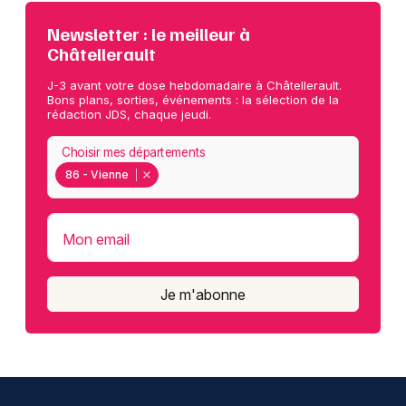
Newsletter : le meilleur à
Châtellerault
J-3 avant votre dose hebdomadaire à Châtellerault.
Bons plans, sorties, événements : la sélection de la
rédaction JDS, chaque jeudi.
Choisir mes départements
86 - Vienne
Mon email
Je m'abonne