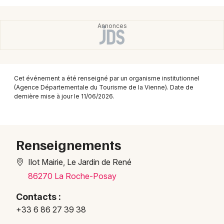
Montpellier
Spectacles
Nantes
Concerts
Nice
Paris
Sports
Cet événement a été renseigné par un organisme institutionnel
Strasbourg
(Agence Départementale du Tourisme de la Vienne). Date de
Soirées
dernière mise à jour le 11/06/2026.
Toulouse
Sorties famille
Toutes les villes
Expos
Renseignements
Ilot Mairie, Le Jardin de René
Sorties & loisirs
86270 La Roche-Posay
Expos dans la Vienne
Contacts :
+33 6 86 27 39 38
Expos en Poitou-Charente