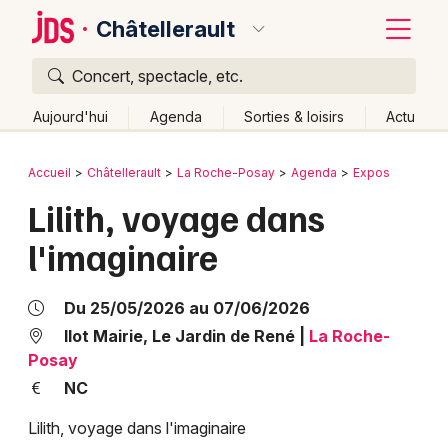
Châtellerault
Concert, spectacle, etc.
Quoi ?
Fermer
Aujourd'hui
Agenda
Sorties & loisirs
Actu
Où ?
Retour
Publier un événement
Accueil
Châtellerault
La Roche-Posay
Agenda
Expos
Châtellerault et alentours
Vienne (86)
Lilith, voyage dans
Bordeaux
Poitou-Charente
Partout
Près de moi
Changer de lieu
l'imaginaire
Colmar
Quand ?
Effacer les dates
Lille
Grands événements
Aujourd'hui
Demain
Ce week-end
Autre
Du 25/05/2026 au 07/06/2026
Lyon
Ilot Mairie, Le Jardin de René
|
La Roche-
Activité & Expérience
Posay
Marseille
NC
Manifestations
Mulhouse
Lilith, voyage dans l'imaginaire
Foires & salons