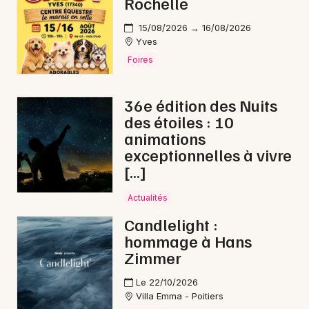
Rochelle
15/08/2026 → 16/08/2026
Yves
Choisir mes départements
Foires
86 - Vienne
36e édition des Nuits
des étoiles : 10
Mon email
animations
exceptionnelles à vivre
Je m'abonne
[…]
Actualités
Candlelight :
hommage à Hans
Zimmer
Le 22/10/2026
Villa Emma - Poitiers