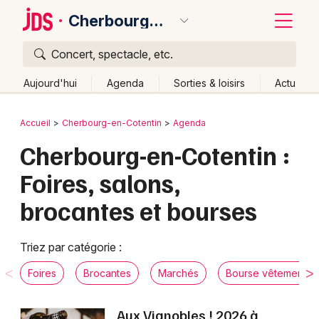
Cherbourg-en-Cotentin
Concert, spectacle, etc.
Quoi ?
Fermer
Aujourd'hui
Agenda
Sorties & loisirs
Actu
Où ?
Retour
Publier un événement
Accueil
Cherbourg-en-Cotentin
Agenda
Cherbourg-en-Cotentin et alentours
Manche (50)
Cherbourg-en-Cotentin :
Bordeaux
Basse-Normandie
Partout
Près de moi
Foires, salons,
Changer de lieu
Colmar
brocantes et bourses
Quand ?
Effacer les dates
Lille
Grands événements
Aujourd'hui
Demain
Ce week-end
Autre
Lyon
Activité & Expérience
Triez par catégorie :
Marseille
Foires
Brocantes
Marchés
Bourse vêtements
Manifestations
Mulhouse
Aux Vignobles ! 2026 à
Foires & salons