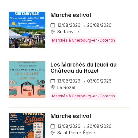
Foires & salons en Normandie
Marché estival
12/08/2026 → 26/08/2026
Surtainville
Marchés à Cherbourg-en-Cotentin
Newsletter des sorties
Artistes en tournée
Les Marchés du Jeudi au
Château du Rozel
Actus à Cherbourg-en-Cotentin
13/08/2026 → 03/09/2026
Le Rozel
Magazine à Cherbourg-en-Cotentin
Marchés à Cherbourg-en-Cotentin
Marché estival
13/08/2026 → 20/08/2026
Saint-Pierre-Église