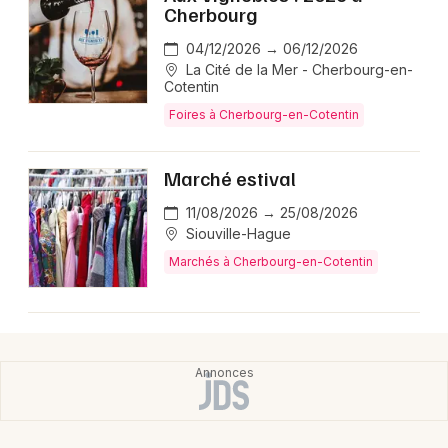
Montpellier
Cherbourg
Spectacles
Nantes
04/12/2026 → 06/12/2026
La Cité de la Mer - Cherbourg-en-
Concerts
Cotentin
Nice
Foires à Cherbourg-en-Cotentin
Paris
Sports
Strasbourg
Marché estival
Soirées
Toulouse
11/08/2026 → 25/08/2026
Sorties famille
Siouville-Hague
Toutes les villes
Marchés à Cherbourg-en-Cotentin
Expos
Sorties & loisirs
Foires & salons dans la Manche
Foires & salons en Basse-Normandie