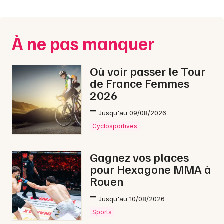
Montpellier
Spectacles
Nantes
À ne pas manquer
Concerts
Nice
Paris
Sports
Où voir passer le Tour
de France Femmes
Strasbourg
Soirées
2026
Toulouse
Jusqu'au 09/08/2026
Sorties famille
Toutes les villes
Cyclosportives
Expos
Gagnez vos places
Sorties & loisirs
pour Hexagone MMA à
Rouen
Nouvel An dans la Manche
Jusqu'au 10/08/2026
Nouvel An en Basse-Normandie
Sports