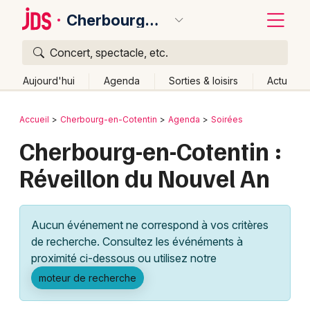
Cherbourg-en-Cotentin
Concert, spectacle, etc.
Quoi ?
Fermer
Aujourd'hui
Agenda
Sorties & loisirs
Actu
Où ?
Retour
Publier un événement
Accueil
Cherbourg-en-Cotentin
Agenda
Soirées
Cherbourg-en-Cotentin et alentours
Manche (50)
Cherbourg-en-Cotentin :
Bordeaux
Basse-Normandie
Partout
Près de moi
Réveillon du Nouvel An
Changer de lieu
Colmar
Quand ?
Effacer les dates
Lille
Grands événements
Aujourd'hui
Demain
Ce week-end
Autre
Aucun événement ne correspond à vos critères
Lyon
Activité & Expérience
de recherche. Consultez les événéments à
proximité ci-dessous ou utilisez notre
Marseille
Manifestations
moteur de recherche
Mulhouse
Foires & salons