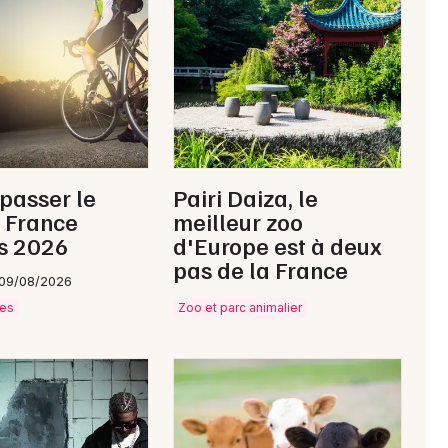
Newsletter des sorties
Artistes en tournée
 passer le
Pairi Daiza, le
Actus à Cherbourg-en-Cotentin
 France
meilleur zoo
s 2026
d'Europe est à deux
Magazine à Cherbourg-en-Cotentin
pas de la France
 09/08/2026
ves
Zoo et parc animalier