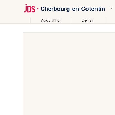
Cherbourg-en-Cotentin
Aujourd'hui
Demain
Quoi ?
Où ?
Cherbourg-en-Cotentin et alentours
Manche (50)
Près de moi
Changer de lieu