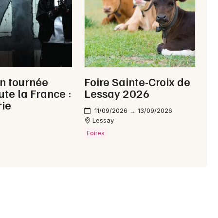
Choisir mes départements
50 - Manche
Mon email
n tournée
Foire Sainte-Croix de
ute la France :
Lessay 2026
rie
Je m'abonne
11/09/2026 → 13/09/2026
Lessay
Foires