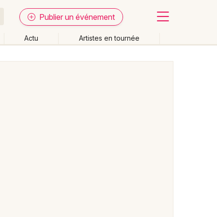
Publier un événement
Actu
Artistes en tournée
Fermer
Effacer les dates
week-end
Autre